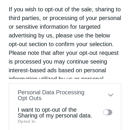
If you wish to opt-out of the sale, sharing to
third parties, or processing of your personal
or sensitive information for targeted
advertising by us, please use the below
Πανήγυρη Ιερού Καθεδρικού Ναού
opt-out section to confirm your selection.
Μεταμορφώσεως του Σωτήρος στο...
Please note that after your opt-out request
is processed you may continue seeing
interest-based ads based on personal
information utilized by us or personal
information disclosed to third parties prior
Personal Data Processing
to your opt-out. You may separately opt-out
Opt Outs
of the further disclosure of your personal
I want to opt-out of the
information by third parties on the IAB’s list
Sharing of my personal data.
Opted In
of downstream participants. This
Πανηγυρικός Εσπερινός Μεταμορφώσεως του