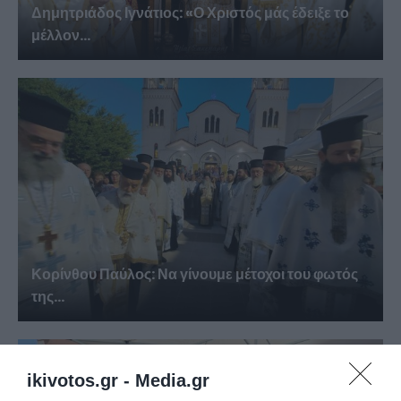
Δημητριάδος Ιγνάτιος: «Ο Χριστός μάς έδειξε το
μέλλον...
Κορίνθου Παύλος: Να γίνουμε μέτοχοι του φωτός
της...
ikivotos.gr -
Media.gr