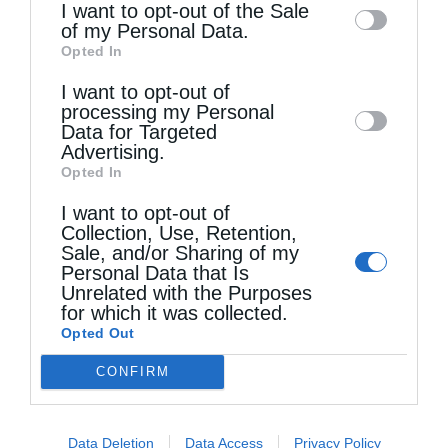
information may also be disclosed by us to
I want to opt-out of the Sale
Σωτήρος στο Αρκαλοχώρι
of my Personal Data.
third parties on the
IAB’s List of
Opted In
Downstream Participants
that may further
I want to opt-out of
disclose it to other third parties.
processing my Personal
Data for Targeted
Advertising.
Opted In
I want to opt-out of
Collection, Use, Retention,
Sale, and/or Sharing of my
Personal Data that Is
Ιερά Παράκληση προς την Υπεραγία Θεοτόκο
Unrelated with the Purposes
στην Πολυθέα...
for which it was collected.
Opted Out
CONFIRM
Data Deletion
Data Access
Privacy Policy