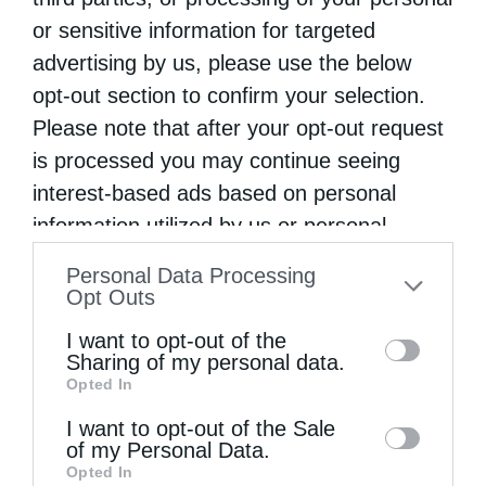
or sensitive information for targeted
advertising by us, please use the below
opt-out section to confirm your selection.
Please note that after your opt-out request
is processed you may continue seeing
interest-based ads based on personal
information utilized by us or personal
information disclosed to third parties prior
Personal Data Processing
to your opt-out. You may separately opt-out
Opt Outs
of the further disclosure of your personal
I want to opt-out of the
information by third parties on the IAB’s list
Sharing of my personal data.
Opted In
of downstream participants. This
information may also be disclosed by us to
I want to opt-out of the Sale
of my Personal Data.
third parties on the
IAB’s List of
Opted In
Downstream Participants
that may further