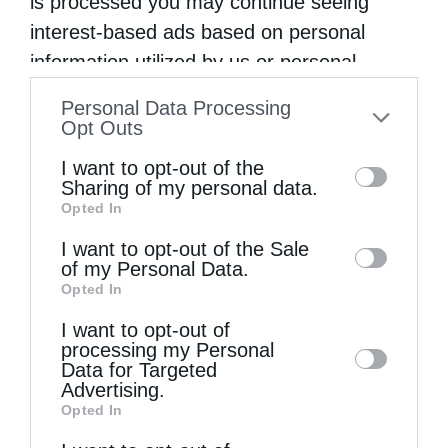
is processed you may continue seeing
interest-based ads based on personal
Την Πέμπτη, 13 Αυγούστου, κυκλοφορεί το νέο
information utilized by us or personal
φύλλο...
information disclosed to third parties prior
Personal Data Processing
to your opt-out. You may separately opt-out
Opt Outs
of the further disclosure of your personal
I want to opt-out of the
information by third parties on the IAB’s list
Sharing of my personal data.
Opted In
of downstream participants. This
information may also be disclosed by us to
I want to opt-out of the Sale
of my Personal Data.
third parties on the
IAB’s List of
Opted In
Downstream Participants
that may further
I want to opt-out of
disclose it to other third parties.
processing my Personal
Πειραιώς Σεραφείμ: Να χαίρεστε τη ζωή εδώ,
Data for Targeted
αλλά...
Advertising.
Opted In