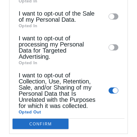
Opted In
of downstream participants. This
information may also be disclosed by us to
I want to opt-out of the Sale
of my Personal Data.
third parties on the
IAB’s List of
Opted In
Downstream Participants
that may further
Δημητριάδος Ιγνάτιος: «Η Παναγία μας δείχνει τον
I want to opt-out of
disclose it to other third parties.
δρόμο...
processing my Personal
Data for Targeted
Advertising.
Opted In
I want to opt-out of
Collection, Use, Retention,
Sale, and/or Sharing of my
Personal Data that Is
Unrelated with the Purposes
for which it was collected.
Opted Out
Η εορτή της Μεταμορφώσεως του Σωτήρος σε
CONFIRM
Μεταμόρφωση...