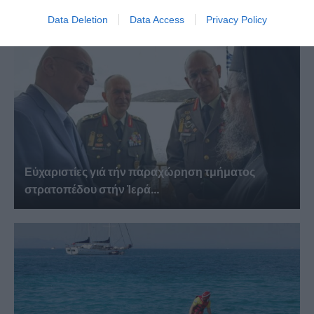
Data Deletion
Data Access
Privacy Policy
Εὐχαριστίες γιά τήν παραχώρηση τμήματος
στρατοπέδου στήν Ἱερά...