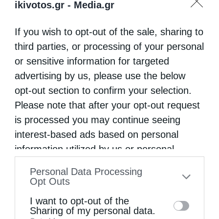
ikivotos.gr -
Media.gr
If you wish to opt-out of the sale, sharing to
third parties, or processing of your personal
or sensitive information for targeted
advertising by us, please use the below
opt-out section to confirm your selection.
Please note that after your opt-out request
is processed you may continue seeing
interest-based ads based on personal
Η “Κιβωτός της Ορθοδοξίας” σε όλα τα περίπτερα
information utilized by us or personal
information disclosed to third parties prior
Personal Data Processing
to your opt-out. You may separately opt-out
Opt Outs
of the further disclosure of your personal
I want to opt-out of the
information by third parties on the IAB’s list
Sharing of my personal data.