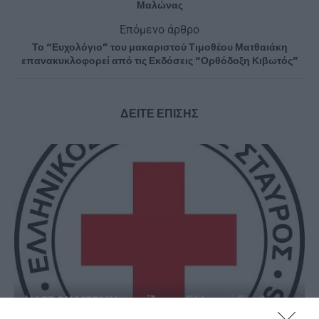
Μαλώνας
Επόμενο άρθρο
Το “Ευχολόγιο” του μακαριστού Τιμοθέου Ματθαιάκη
επανακυκλοφορεί από τις Εκδόσεις “Ορθόδοξη Κιβωτός”
ΔΕΙΤΕ ΕΠΙΣΗΣ
Η LEROY MERLIN στηρίζει τον Ελληνικό Ερυθρό
Σταυρό...