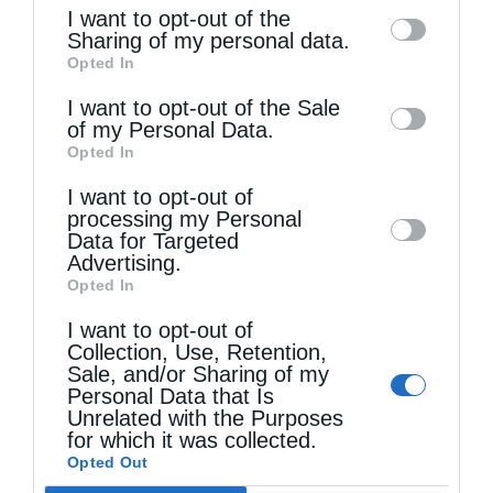
of the further disclosure of your personal
I want to opt-out of the
information by third parties on the IAB’s list
Sharing of my personal data.
Opted In
of downstream participants. This
information may also be disclosed by us to
I want to opt-out of the Sale
of my Personal Data.
third parties on the
IAB’s List of
Opted In
Downstream Participants
that may further
I want to opt-out of
disclose it to other third parties.
processing my Personal
Data for Targeted
Advertising.
Opted In
Θεία Λειτουργία στο Μασταμπά Ηρακλείου
I want to opt-out of
Collection, Use, Retention,
Sale, and/or Sharing of my
Personal Data that Is
Unrelated with the Purposes
for which it was collected.
Opted Out