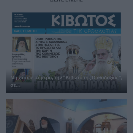
Μη χάσετε σήμερα, την “Κιβωτό της Ορθοδοξίας”,
σε...