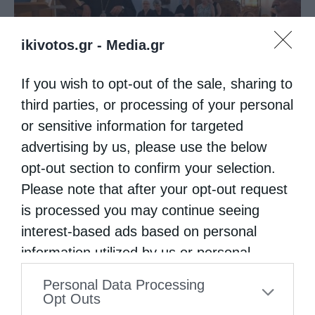
ikivotos.gr -
Media.gr
Ιερά Παράκληση προς την Υπεραγία Θεοτόκο στα
If you wish to opt-out of the sale, sharing to
Φαβριανά...
third parties, or processing of your personal
or sensitive information for targeted
advertising by us, please use the below
opt-out section to confirm your selection.
Please note that after your opt-out request
is processed you may continue seeing
interest-based ads based on personal
information utilized by us or personal
information disclosed to third parties prior
Personal Data Processing
to your opt-out. You may separately opt-out
Θεία Λειτουργία στην Παναγιά Πεδιάδος
Opt Outs