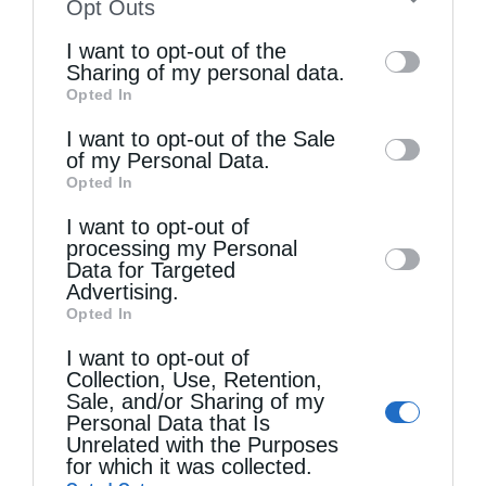
to your opt-out. You may separately opt-out
Opt Outs
of the further disclosure of your personal
Θεία Λειτουργία στην Παναγιά Πεδιάδος
I want to opt-out of the
information by third parties on the IAB’s list
Sharing of my personal data.
Opted In
of downstream participants. This
information may also be disclosed by us to
I want to opt-out of the Sale
of my Personal Data.
third parties on the
IAB’s List of
Opted In
Downstream Participants
that may further
I want to opt-out of
disclose it to other third parties.
processing my Personal
Data for Targeted
Advertising.
Opted In
Θεία Λειτουργία στο Μασταμπά Ηρακλείου
I want to opt-out of
Collection, Use, Retention,
Sale, and/or Sharing of my
Personal Data that Is
Unrelated with the Purposes
for which it was collected.