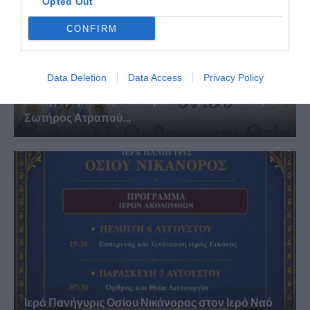
Opted Out
CONFIRM
Data Deletion
Data Access
Privacy Policy
Πανηγυρίζει το Ιερό Ναΐδριο Μεταμορφώσεως του
Σωτήρος Ατραπού...
Ιερά Πανήγυρις Οσίου Νικάνορος στον Ιερό Ναό