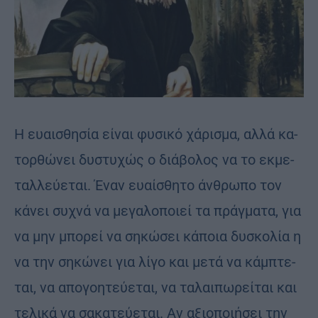
Η ευαι­σθη­σία εί­ναι φυ­σι­κό χά­ρι­σμα, αλλά κα­
τορ­θώ­νει δυ­στυ­χώς ο διά­βο­λος να το εκμε­
ταλ­λεύ­ε­ται. Έναν ευαί­σθη­το άν­θρω­πο τον
κά­νει συ­χνά να με­γα­λο­ποιεί τα πράγ­μα­τα, για
να μην μπο­ρεί να ση­κώ­σει κά­ποια δυ­σκο­λία η
να την ση­κώ­νει για λίγο και μετά να κάμ­πτε­
ται, να απο­γο­η­τεύ­ε­ται, να τα­λαι­πω­ρεί­ται και
τε­λι­κά να σα­κα­τεύ­ε­ται. Αν αξιο­ποι­ή­σει την