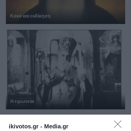
Κακό και εκδίκηση
Η ειρωνεία
ikivotos.gr -
Media.gr