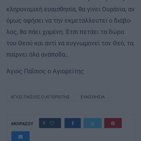
κλη­ρο­νο­μι­κή ευαι­σθη­σία, θα γί­νει Ου­ρά­νια, αν
όμως αφή­σει να την εκμε­ταλ­λευ­τεί ο διά­βο­
λος, θα πάει χα­μέ­νη. Έτσι πε­τά­ει τα δώρα
του Θεού και αντί να ευ­γνω­μο­νεί τον Θεό, τα
παίρ­νει όλα ανά­πο­δα…
Άγιος Παΐσιος ο Αγιορείτης
ΆΓΙΟΣ ΠΑΪ́ΣΙΟΣ Ο ΑΓΙΟΡΕΊΤΗΣ
ΕΥΑΙΣΘΗΣΊΑ
0
ΜΟΙΡΑΣΟΥ