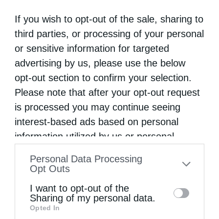
If you wish to opt-out of the sale, sharing to
third parties, or processing of your personal
or sensitive information for targeted
advertising by us, please use the below
opt-out section to confirm your selection.
Please note that after your opt-out request
Τα Ιερά Κείμενα
is processed you may continue seeing
interest-based ads based on personal
information utilized by us or personal
information disclosed to third parties prior
Personal Data Processing
to your opt-out. You may separately opt-out
Opt Outs
of the further disclosure of your personal
I want to opt-out of the
information by third parties on the IAB’s list
Sharing of my personal data.
Opted In
of downstream participants. This