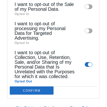
information may also be disclosed by us to
I want to opt-out of the Sale
Ο Θεός φα­νε­ρώ­νει την φι­λαν­θρω­πία Του
of my Personal Data.
third parties on the
IAB’s List of
Opted In
Downstream Participants
that may further
I want to opt-out of
disclose it to other third parties.
processing my Personal
Data for Targeted
Advertising.
Opted In
I want to opt-out of
Collection, Use, Retention,
Sale, and/or Sharing of my
Personal Data that Is
Unrelated with the Purposes
for which it was collected.
Περί διακονίας
Opted Out
CONFIRM