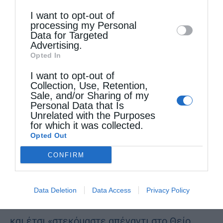
Downstream Participants
that may further
Θεό να φύγει μακριά από τις κοινωνίες μας
I want to opt-out of
disclose it to other third parties.
processing my Personal
και τις καρδιές μας ψηφίζοντας άθεσμους
Data for Targeted
Advertising.
νόμους, εγκληματικές ενέργειες και πράξεις
Opted In
που απομειώνουν την ανθρώπινη οντολογία,
I want to opt-out of
Collection, Use, Retention,
φυσιολογία και μορφολογία. Η αμαρτία είναι
Sale, and/or Sharing of my
η αιτία της σχάσεως του κόσμου από τον
Personal Data that Is
Unrelated with the Purposes
Θεό».
for which it was collected.
Opted Out
Όπως τόνισε, η στάση αυτή αποκαλύπτει την
CONFIRM
τραγική υπαγωγή του ανθρώπου στην
αμαρτία, όταν το υλικό συμφέρον υπερισχύει
Data Deletion
Data Access
Privacy Policy
της πνευματικής αλήθειας και της σωτηρίας
και έτσι «στεκόμαστε απέναντι στο Θείο