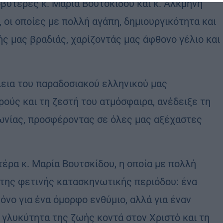
σβυτέρες κ. Μαρία Βουτσκίδου και κ. Αλκμήνη
 οι οποίες με πολλή αγάπη, δημιουργικότητα και
ς μας βραδιάς, χαρίζοντάς μας άφθονο γέλιο και
λεια του παραδοσιακού ελληνικού μας
ορούς και τη ζεστή του ατμόσφαιρα, ανέδειξε τη
ωνίας, προσφέροντας σε όλες μας αξέχαστες
ρα κ. Μαρία Βουτσκίδου, η οποία με πολλή
 της φετινής κατασκηνωτικής περιόδου: ένα
όνο για ένα όμορφο ενθύμιο, αλλά για έναν
 γλυκύτητα της ζωής κοντά στον Χριστό και τη