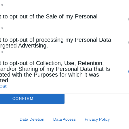
 επιστημονική της κατάρτιση μάς προσέφεραν
In
ρεθίσματα.
t to opt-out of the Sale of my Personal
η θεατροπαιδαγωγό και δασκάλα κ. Μελίνα
In
, οι οποίες σχεδίασαν και συντόνισαν με
t to opt-out of processing my Personal Data
argeted Advertising.
 δραστηριότητες, συμβάλλοντας καθοριστικά στην
In
t to opt-out of Collection, Use, Retention,
 and/or Sharing of my Personal Data that Is
α την άρτια οργάνωση του βιβλιοπωλείου της
ated with the Purposes for which it was
cted.
των κυριών σχετικά με το περιεχόμενο και την
Out
ευθύνουμε επίσης στην πρεσβυτέρα κ. Αθανασία
CONFIRM
την πολύτιμη και πρόθυμη συνδρομή τους στη
είου.
Data Deletion
Data Access
Privacy Policy