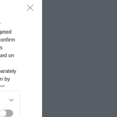
r
rgeted
confirm
is
sed on
parately
on by
his
 the
ose it to