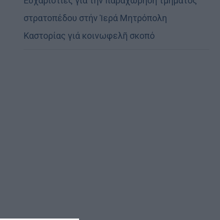
Εὐχαριστίες γιά τήν παραχώρηση τμήματος
στρατοπέδου στήν Ἱερά Μητρόπολη
Καστορίας γιά κοινωφελῆ σκοπό