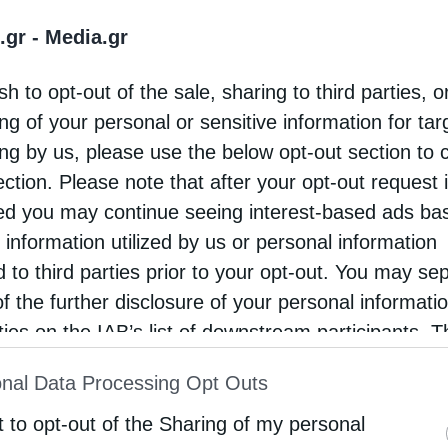
.gr -
Media.gr
υθύνους της κατασκηνωτικής περιόδου, τον π.
sh to opt-out of the sale, sharing to third parties, o
Χατζάκου, για την άψογη οργάνωση, την
ng of your personal or sensitive information for ta
τητα και τη συνεχή φροντίδα τους.
ing by us, please use the below opt-out section to 
ection. Please note that after your opt-out request 
υ, τον π. Γεώργιο Μπέτα και τον π. Σωτήριο
d you may continue seeing interest-based ads ba
, καθώς και την κεντρική ομιλήτρια, κ. Πέλη
 information utilized by us or personal information
d to third parties prior to your opt-out. You may se
υ Πανεπιστημίου Αθηνών και κάτοχο Master στη
of the further disclosure of your personal informati
ssouri–St. Louis. Εδώ και δεκατέσσερα χρόνια
rties on the IAB’s list of downstream participants. T
Παιδείας πρόγραμμα «Αγωγή στη Συγχώρηση», ενώ
ion may also be disclosed by us to third parties on
ρφωτικά σεμινάρια για εκπαιδευτικούς στην
nal Data Processing Opt Outs
st of Downstream Participants
that may further discl
ελέτη της συγχωρητικότητας στο Πανεπιστήμιο
rd parties.
t to opt-out of the Sharing of my personal