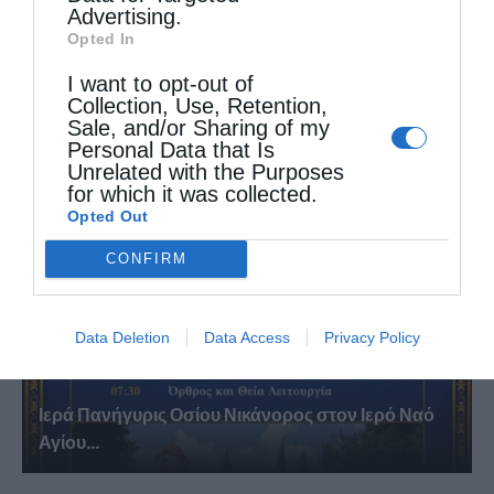
Advertising.
Opted In
I want to opt-out of
Πανηγυρίζει το Ιερό Ναΐδριο Μεταμορφώσεως του
Collection, Use, Retention,
Σωτήρος Ατραπού...
Sale, and/or Sharing of my
Personal Data that Is
Unrelated with the Purposes
for which it was collected.
Opted Out
CONFIRM
Data Deletion
Data Access
Privacy Policy
Ιερά Πανήγυρις Οσίου Νικάνορος στον Ιερό Ναό
Αγίου...