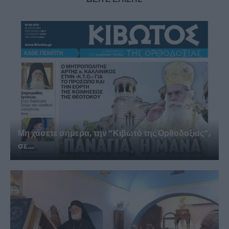
Μη χάσετε σήμερα, την “Κιβωτό της Ορθοδοξίας”,
σε...