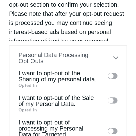
opt-out section to confirm your selection.
Please note that after your opt-out request
is processed you may continue seeing
interest-based ads based on personal
information utilized by us or personal
information disclosed to third parties prior
Personal Data Processing
to your opt-out. You may separately opt-out
Opt Outs
of the further disclosure of your personal
I want to opt-out of the
information by third parties on the IAB’s list
Sharing of my personal data.
Θεία Λειτουργία στο Μασταμπά Ηρακλείου
Opted In
of downstream participants. This
information may also be disclosed by us to
I want to opt-out of the Sale
of my Personal Data.
third parties on the
IAB’s List of
Opted In
Downstream Participants
that may further
I want to opt-out of
disclose it to other third parties.
processing my Personal
Data for Targeted