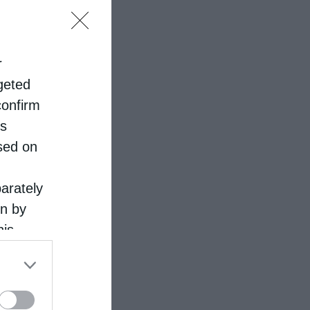
r
rgeted
confirm
is
sed on
parately
on by
his
 the
ose it to