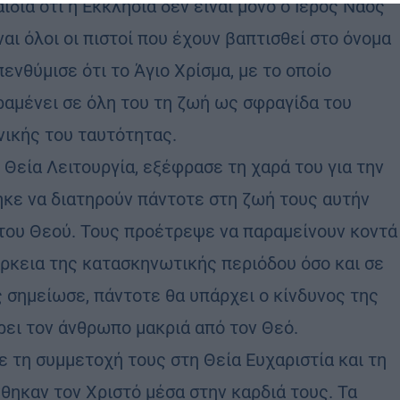
διά ότι η Εκκλησία δεν είναι μόνο ο Ιερός Ναός
ναι όλοι οι πιστοί που έχουν βαπτισθεί στο όνομα
πενθύμισε ότι το Άγιο Χρίσμα, με το οποίο
ραμένει σε όλη του τη ζωή ως σφραγίδα του
νικής του ταυτότητας.
Θεία Λειτουργία, εξέφρασε τη χαρά του για την
κε να διατηρούν πάντοτε στη ζωή τους αυτήν
 του Θεού. Τους προέτρεψε να παραμείνουν κοντά
ιάρκεια της κατασκηνωτικής περιόδου όσο και σε
 σημείωσε, πάντοτε θα υπάρχει ο κίνδυνος της
ρει τον άνθρωπο μακριά από τον Θεό.
ε τη συμμετοχή τους στη Θεία Ευχαριστία και τη
χθηκαν τον Χριστό μέσα στην καρδιά τους. Τα