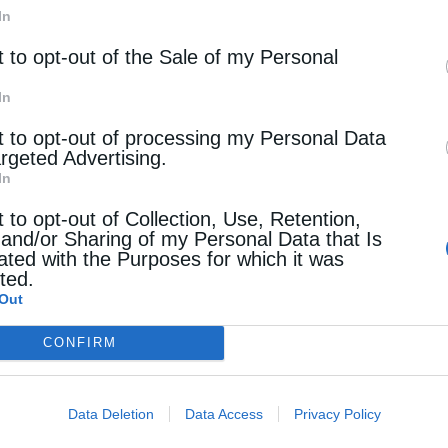
In
ι από το Διάκονό του, π. Ευσέβιο Πανδή.
t to opt-out of the Sale of my Personal
νος με απλότητα, παραστατικότητα και πατρική
γάλο γεγονός της Αναστάσεως του Κυρίου, το
In
ε Κυριακή. Τόνισε ότι ο Κύριος Ιησούς Χριστός,
t to opt-out of processing my Personal Data
argeted Advertising.
ό και πνευματικό, το οποίο δεν ταυτίζεται με το
In
αποτελεί το φως της παρουσίας του Θεού που
t to opt-out of Collection, Use, Retention,
 and/or Sharing of my Personal Data that Is
ated with the Purposes for which it was
έψη του ανθρώπου, φωτίζει τη ζωή του, τα έργα
cted.
Out
σκει τον άνθρωπο να αγαπά τον συνάνθρωπό του,
ιμετωπίζει τη ζωή με αισιοδοξία. Παράλληλα,
CONFIRM
 στον κόσμο τη χαρά, την ελπίδα και την
Data Deletion
Data Access
Privacy Policy
ει κάθε Κυριακή.