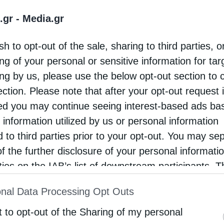
α, τελέστηκε ο Μέγας Εσπερινός, ενώ
.gr -
Media.gr
ς Παναγίας της Γοργοϋπηκόου η οποία αποτελεί
μετοχή όλων των παιδιών, των στελεχών και των
sh to opt-out of the sale, sharing to third parties, o
είας, ο Σεβασμιώτατος απηύθυνε πατρικές
ng of your personal or sensitive information for ta
 αγαπούν την Υπεραγία Θεοτόκο, να την
ing by us, please use the below opt-out section to 
ection. Please note that after your opt-out request 
και να την έχουν πάντοτε οδηγό και προστάτιδα
d you may continue seeing interest-based ads ba
άλη αξία της κοινής ζωής μέσα στην
 information utilized by us or personal information
συνεργασία, την αλληλεγγύη και τον
d to third parties prior to your opt-out. You may se
νθρωπο σε ολόκληρη τη ζωή του. Ακολούθως, ο
of the further disclosure of your personal informati
μίλησε πατρικά μαζί τους και συμμετείχε στη
rties on the IAB’s list of downstream participants. T
ion may also be disclosed by us to third parties on
ας και οικογενειακής ζεστασιάς.
nal Data Processing Opt Outs
st of Downstream Participants
that may further discl
αίου, ο Σεβασμιώτατος λειτούργησε και ομίλησε
rd parties.
t to opt-out of the Sharing of my personal
λαισιωμένος από τον Αρχηγό της περιόδου,