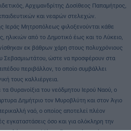
ιδετικός, Αρχιμανδρίτης Δοσίθεος Παπαμήτρος,
κπαιδευτικών και νεαρών στελεχών.
της Ιεράς Μητροπόλεως φιλοξενούνται κάθε
ς, ηλικιών από το Δημοτικό έως και το Λύκειο,
ινίσθηκαν εκ βάθρων χάρη στους πολυχρόνιους
του Σεβασμιωτάτου, ώστε να προσφέρουν στα
πιπέδου περιβάλλον, το οποίο συμβάλλει
νική τους καλλιέργεια.
 τα Θυρανοίξια του νεόδμητου Ιερού Ναού, ο
άρτυρα Δημήτριο τον Μυροβλύτη και στον Άγιο
περικαλλή ναό, ο οποίος αποτελεί πλέον
ές εγκαταστάσεις όσο και για ολόκληρη την