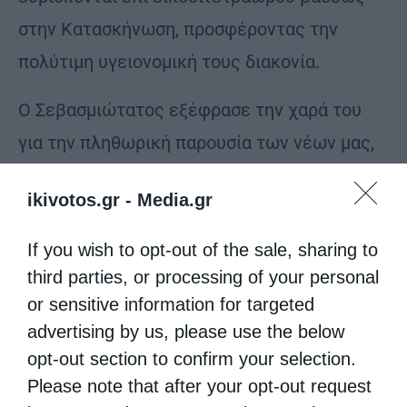
στην Κατασκήνωση, προσφέροντας την
πολύτιμη υγειονομική τους διακονία.
Ο Σεβασμιώτατος εξέφρασε την χαρά του
για την πληθωρική παρουσία των νέων μας,
αγοριών και κοριτσιών, στην μεγάλη αγκαλιά
ikivotos.gr -
Media.gr
της Εκκλησίας, προτρέποντάς τους να
χαρούν την αναστροφή των ημερών και όσα
If you wish to opt-out of the sale, sharing to
πνευματικά και ωφέλιμα προσφέρει η ζωή
third parties, or processing of your personal
or sensitive information for targeted
της κατασκηνώσεως.
advertising by us, please use the below
Στην συνέχεια, αναπτύχθηκε μία
opt-out section to confirm your selection.
Please note that after your opt-out request
εποικοδομητική συζήτηση, σε κλίμα