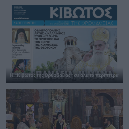
Η “Κιβωτός της Ορθοδοξίας” σε όλα τα περίπτερα