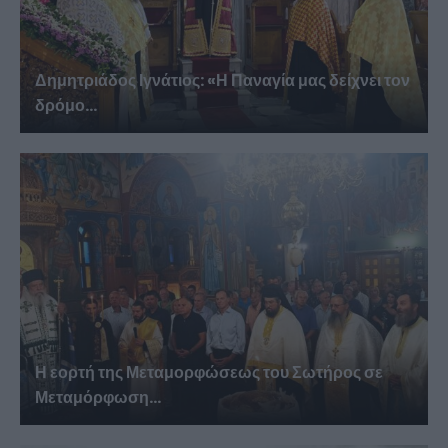
Δημητριάδος Ιγνάτιος: «Η Παναγία μας δείχνει τον
δρόμο...
Η εορτή της Μεταμορφώσεως του Σωτήρος σε
Μεταμόρφωση...