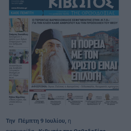
Την Πέμπτη 9 Ιουλίου,
η