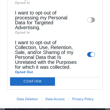
Opted In
Downstream Participants
that may further
I want to opt-out of
disclose it to other third parties.
processing my Personal
Data for Targeted
Advertising.
Opted In
Η “Κιβωτός της Ορθοδοξίας” σε όλα τα περίπτερα
I want to opt-out of
Collection, Use, Retention,
Sale, and/or Sharing of my
Personal Data that Is
Unrelated with the Purposes
for which it was collected.
Opted Out
CONFIRM
Data Deletion
Data Access
Privacy Policy
Δημητριάδος Ιγνάτιος: «Η Παναγία μας δείχνει τον
δρόμο...