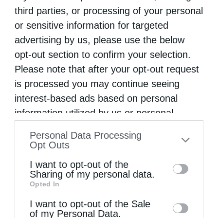
ΔΕΙΤΕ ΕΠΙΣΗΣ
third parties, or processing of your personal
or sensitive information for targeted
advertising by us, please use the below
opt-out section to confirm your selection.
Please note that after your opt-out request
is processed you may continue seeing
interest-based ads based on personal
information utilized by us or personal
information disclosed to third parties prior
Η LEROY MERLIN στηρίζει τον Ελληνικό Ερυθρό
Personal Data Processing
to your opt-out. You may separately opt-out
Opt Outs
Σταυρό...
of the further disclosure of your personal
I want to opt-out of the
information by third parties on the IAB’s list
Sharing of my personal data.
Opted In
of downstream participants. This
information may also be disclosed by us to
I want to opt-out of the Sale
of my Personal Data.
third parties on the
IAB’s List of