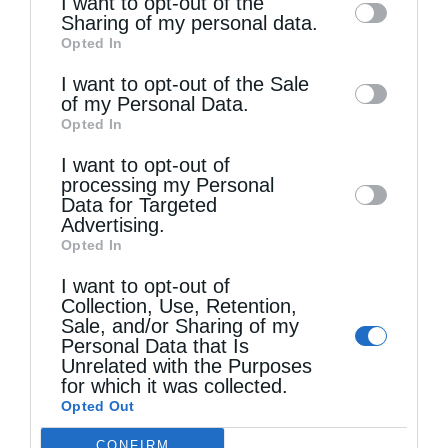
I want to opt-out of the
information by third parties on the IAB’s list
Sharing of my personal data.
Η πανήγυρις της Μεταμορφώσεως του Σωτήρος
Opted In
of downstream participants. This
στη Θεσσαλονίκη
information may also be disclosed by us to
I want to opt-out of the Sale
of my Personal Data.
third parties on the
IAB’s List of
Opted In
Downstream Participants
that may further
I want to opt-out of
disclose it to other third parties.
processing my Personal
Data for Targeted
Advertising.
Opted In
I want to opt-out of
Collection, Use, Retention,
Sale, and/or Sharing of my
Ο Νεαπόλεως στο Ιερό Παρεκκλήσι Αγίας
Personal Data that Is
Παρασκευής Παλαιοκάστρου...
Unrelated with the Purposes
for which it was collected.
Opted Out
CONFIRM