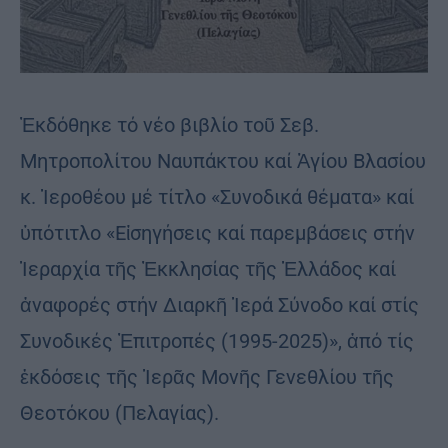
Ἐκδόθηκε τό νέο βιβλίο τοῦ Σεβ.
Μητροπολίτου Ναυπάκτου καί Ἁγίου Βλασίου
κ. Ἱεροθέου μέ τίτλο «Συνοδικά θέματα» καί
ὑπότιτλο «Εἰσηγήσεις καί παρεμβάσεις στήν
Ἱεραρχία τῆς Ἐκκλησίας τῆς Ἑλλάδος καί
ἀναφορές στήν Διαρκῆ Ἱερά Σύνοδο καί στίς
Συνοδικές Ἐπιτροπές (1995-2025)», ἀπό τίς
ἐκδόσεις τῆς Ἱερᾶς Μονῆς Γενεθλίου τῆς
Θεοτόκου (Πελαγίας).