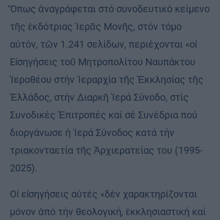
Ὅπως ἀναγράφεται στό συνοδευτικό κείμενο
τῆς ἐκδότριας Ἱερᾶς Μονῆς, στόν τόμο
αὐτόν, τῶν 1.241 σελίδων, περιέχονται «οἱ
Εἰσηγήσεις τοῦ Μητροπολίτου Ναυπάκτου
Ἱεροθέου στήν Ἱεραρχία τῆς Ἐκκλησίας τῆς
Ἑλλάδος, στήν Διαρκῆ Ἱερά Σύνοδο, στίς
Συνοδικές Ἐπιτροπές καί σέ Συνέδρια πού
διοργάνωσε ἡ Ἱερά Σύνοδος κατά τήν
τριακονταετία τῆς Ἀρχιερατείας του (1995-
2025).
Οἱ εἰσηγήσεις αὐτές «δέν χαρακτηρίζονται
μόνον ἀπό τήν θεολογική, ἐκκλησιαστική καί