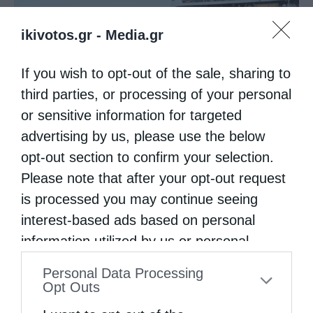
ikivotos.gr -
Media.gr
If you wish to opt-out of the sale, sharing to
third parties, or processing of your personal
or sensitive information for targeted
advertising by us, please use the below
Ελληνικός Ερυθρός Σταυρός: Τι πρέπει να
περιέχει ένα...
opt-out section to confirm your selection.
Please note that after your opt-out request
is processed you may continue seeing
interest-based ads based on personal
information utilized by us or personal
information disclosed to third parties prior
Personal Data Processing
to your opt-out. You may separately opt-out
Opt Outs
of the further disclosure of your personal