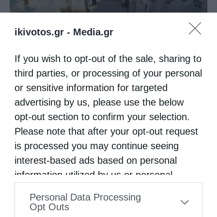
Κορίνθου Παύλος: Να γίνουμε μέτοχοι του φωτός
της...
ikivotos.gr -
Media.gr
If you wish to opt-out of the sale, sharing to
third parties, or processing of your personal
or sensitive information for targeted
advertising by us, please use the below
opt-out section to confirm your selection.
Please note that after your opt-out request
is processed you may continue seeing
Πανήγυρη Ιερού Καθεδρικού Ναού
interest-based ads based on personal
Μεταμορφώσεως του Σωτήρος στο...
information utilized by us or personal
information disclosed to third parties prior
Personal Data Processing
to your opt-out. You may separately opt-out
Opt Outs