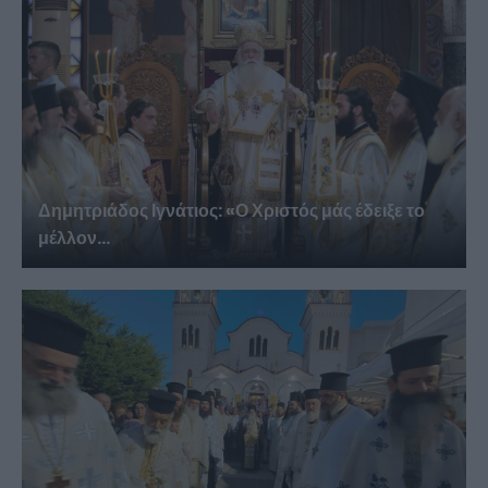
Δημητριάδος Ιγνάτιος: «Ο Χριστός μάς έδειξε το
μέλλον...