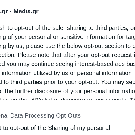
νθετική πρόταση, ώστε να επικεντρωθεί η
.gr -
Media.gr
οντος Πρόγραμματος Σπουδών και επ’ αυτού να
ιμοποιώντας χρήσιμα στοιχεία του νέου
sh to opt-out of the sale, sharing to third parties, o
τάμενοι εκπρόσωποι Θεολογικών Σχολών
ng of your personal or sensitive information for ta
ing by us, please use the below opt-out section to 
αναλυτική.
ection. Please note that after your opt-out request 
Συνόδου έγινε ευρύτατη συζήτηση μεταξύ των
d you may continue seeing interest-based ads ba
 information utilized by us or personal information
εβασμιώτατου Μητροπολίτη Ναυπάκτου και Αγίου
d to third parties prior to your opt-out. You may se
ι κατέληξε στα εξής:
of the further disclosure of your personal informati
θήματος των Θρησκευτικών είναι κατηχητικά και
rties on the IAB’s list of downstream participants. T
ion may also be disclosed by us to third parties on
νητική.
Ο χαρακτήρας των σύγχρονων βιβλίων
nal Data Processing Opt Outs
st of Downstream Participants
that may further discl
στικός με θρησκειολογική αναφορά. Ήδη η
rd parties.
t to opt-out of the Sharing of my personal
η στις τάξεις του Λυκείου με γνωστικό υλικό για