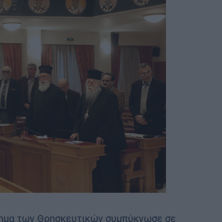
άθημα των Θρησκευτικών συμπύκνωσε σε