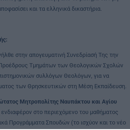
οφασίσει και τα ελληνικά δικαστήρια.
ής:
νήλθε στην απογευματινή Συνεδρίασή Της την
ι Προέδρους Τμημάτων των Θεολογικών Σχολών
πιστημονικών συλλόγων Θεολόγων, για να
ήματος των Θρησκευτικών στη Μέση Εκπαίδευση.
τατος Μητροπολίτης Ναυπάκτου και Αγίου
 ενδιαφέρον στο περιεχόμενο του μαθήματος
κά Προγράμματα Σπουδών (το ισχύον και το νέο