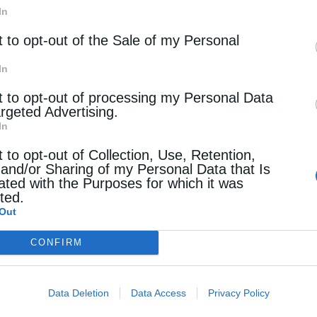
In
ς προβληματισμού για τις θρησκευτικές και
t to opt-out of the Sale of my Personal
In
ών κυριαρχείται από την παροχή γνώσεων γύρω
t to opt-out of processing my Personal Data
 τόπου δεν το μετατρέπει από μάθημα
argeted Advertising.
In
λυτισμού των μη ορθοδόξων μαθητών ή
t to opt-out of Collection, Use, Retention,
ευθύνεται αποκλειστικά στους τελευταίους.
 and/or Sharing of my Personal Data that Is
ated with the Purposes for which it was
ι υπ’ όψιν τα τοπικά, ιστορικά, θρησκευτικά και
cted.
ικής τάξης και τον στόχο της ομαλής ένταξης
Out
 πλειοψηφία ασπάζεται το Ορθόδοξο Χριστιανικό
CONFIRM
ακτήρος εκκινούν από αρνητική προϊδέαση για το
στημόνων θεολόγων, ως φορέων δήθεν
Data Deletion
Data Access
Privacy Policy
ολείο.