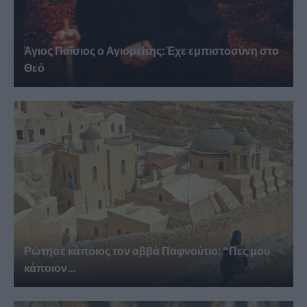
Άγιος Παΐσιος ο Αγιορείτης: Ἐχε εμπιστοσύνη στο
Θεό
Ρώτησε κάποιος τον αββά Παφνούτιο: “Πες μου
κάποιον...