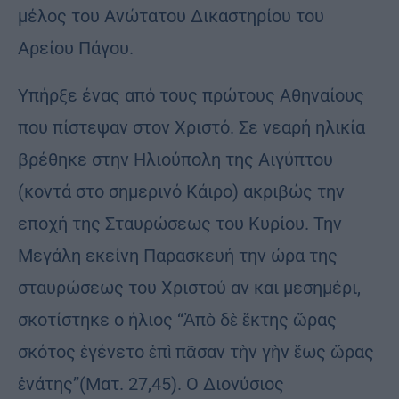
μέλος του Ανώτατου Δικαστηρίου του
Αρείου Πάγου.
Υπήρξε ένας από τους πρώτους Αθηναίους
που πίστεψαν στον Χριστό. Σε νεαρή ηλικία
βρέθηκε στην Ηλιούπολη της Αιγύπτου
(κοντά στο σημερινό Κάιρο) ακριβώς την
εποχή της Σταυρώσεως του Κυρίου. Την
Μεγάλη εκείνη Παρασκευή την ώρα της
σταυρώσεως του Χριστού αν και μεσημέρι,
σκοτίστηκε ο ήλιος “Ἀπὸ δὲ ἕκτης ὥρας
σκότος ἐγένετο ἐπὶ πᾶσαν τὴν γὴν ἕως ὥρας
ἐνάτης”(Ματ. 27,45). Ο Διονύσιος