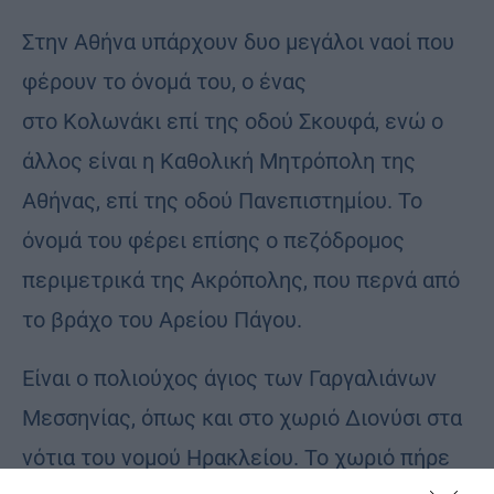
Στην Αθήνα υπάρχουν δυο μεγάλοι ναοί που
φέρουν το όνομά του, ο ένας
στο Κολωνάκι επί της οδού Σκουφά, ενώ ο
άλλος είναι η Καθολική Μητρόπολη της
Αθήνας, επί της οδού Πανεπιστημίου. Το
όνομά του φέρει επίσης ο πεζόδρομος
περιμετρικά της Ακρόπολης, που περνά από
το βράχο του Αρείου Πάγου.
Είναι ο πολιούχος άγιος των Γαργαλιάνων
Μεσσηνίας, όπως και στο χωριό Διονύσι στα
νότια του νομού Ηρακλείου. Το χωριό πήρε