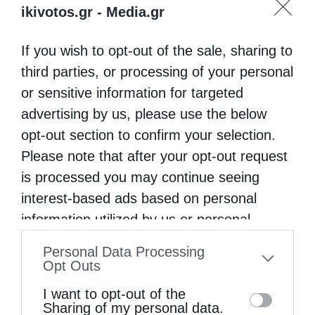
το όνομά του από τον άγιο και είναι το μόνο
ikivotos.gr -
Media.gr
χωριό της Κρήτης με εκκλησία προς τιμήν
If you wish to opt-out of the sale, sharing to
του αγίου Διονυσίου του Αρεοπαγίτη.
third parties, or processing of your personal
or sensitive information for targeted
advertising by us, please use the below
opt-out section to confirm your selection.
Please note that after your opt-out request
is processed you may continue seeing
interest-based ads based on personal
information utilized by us or personal
ΔΙΟΝΎΣΙΟΣ Ο ΑΡΕΟΠΑΓΊΤΗΣ
information disclosed to third parties prior
ΠΟΛΙΟΎΧΟΣ ΤΩΝ ΑΘΗΝΏΝ
Personal Data Processing
to your opt-out. You may separately opt-out
Opt Outs
of the further disclosure of your personal
I want to opt-out of the
information by third parties on the IAB’s list
Sharing of my personal data.
0
ΜΟΙΡΑΣΟΥ