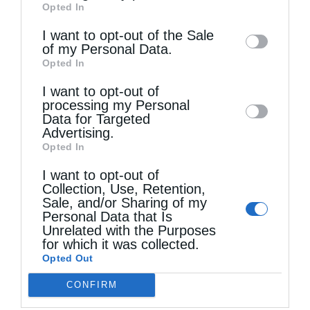
Opted In
of downstream participants. This
information may also be disclosed by us to
I want to opt-out of the Sale
of my Personal Data.
third parties on the
IAB’s List of
Προηγούμενο άρθρο
Opted In
Downstream Participants
that may further
Ένα βιβλίο από τον Ιερώνυμο που ταράζει τα νερά.Τι λέει
για Τσίπρα, Μητσοτάκη, εκκλησιαστική περιουσία
I want to opt-out of
disclose it to other third parties.
processing my Personal
Επόμενο άρθρο
Data for Targeted
ΑΛΕΞΑΝΔΡΟΥΠΟΛΕΩΣ: Απάνθρωπο ιερείς να ζητούν από
Advertising.
τους πιστούς να μη φορούν μάσκα
Opted In
I want to opt-out of
Collection, Use, Retention,
ΔΕΙΤΕ ΕΠΙΣΗΣ
Sale, and/or Sharing of my
Personal Data that Is
Unrelated with the Purposes
for which it was collected.
Opted Out
CONFIRM