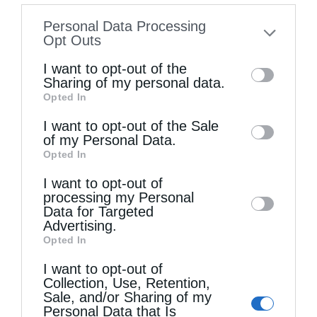
information disclosed to third parties prior
Personal Data Processing
to your opt-out. You may separately opt-out
Opt Outs
of the further disclosure of your personal
I want to opt-out of the
information by third parties on the IAB’s list
Sharing of my personal data.
Opted In
of downstream participants. This
information may also be disclosed by us to
I want to opt-out of the Sale
Κορίνθου Παύλος: Να γίνουμε μέτοχοι του φωτός
of my Personal Data.
third parties on the
IAB’s List of
της...
Opted In
Downstream Participants
that may further
I want to opt-out of
disclose it to other third parties.
processing my Personal
Data for Targeted
Advertising.
Opted In
I want to opt-out of
Collection, Use, Retention,
Sale, and/or Sharing of my
Personal Data that Is