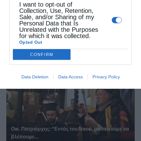
I want to opt-out of
Collection, Use, Retention,
Sale, and/or Sharing of my
Personal Data that Is
Unrelated with the Purposes
for which it was collected.
Opted Out
Ισχυροί οι δεσμοί Ιερουσαλήμ και Μόσχας – Ο...
CONFIRM
Data Deletion
Data Access
Privacy Policy
Οικ. Πατριάρχης: “Εντός του Ναού, μαθαίνουμε να
βλέπουμε...