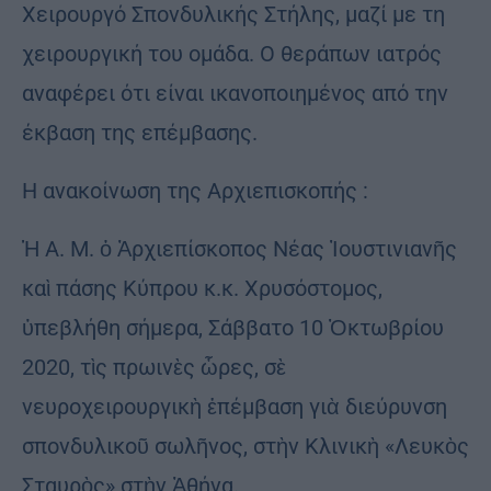
Χειρουργό Σπονδυλικής Στήλης, μαζί με τη
χειρουργική του ομάδα. Ο θεράπων ιατρός
αναφέρει ότι είναι ικανοποιημένος από την
έκβαση της επέμβασης.
Η ανακοίνωση της Αρχιεπισκοπής :
Ἡ Α. Μ. ὁ Ἀρχιεπίσκοπος Νέας Ἰουστινιανῆς
καὶ πάσης Κύπρου κ.κ. Χρυσόστομος,
ὑπεβλήθη σήμερα, Σάββατο 10 Ὀκτωβρίου
2020, τὶς πρωινὲς ὧρες, σὲ
νευροχειρουργικὴ ἐπέμβαση γιὰ διεύρυνση
σπονδυλικοῦ σωλῆνος, στὴν Κλινικὴ «Λευκὸς
Σταυρὸς» στὴν Ἀθήνα.