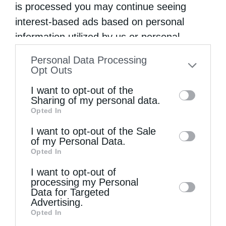
Η Εορτή της Αγίας Άννης στα Ιεροσόλυμα
is processed you may continue seeing
interest-based ads based on personal
information utilized by us or personal
information disclosed to third parties prior
Personal Data Processing
to your opt-out. You may separately opt-out
Opt Outs
of the further disclosure of your personal
I want to opt-out of the
information by third parties on the IAB’s list
Sharing of my personal data.
Opted In
of downstream participants. This
information may also be disclosed by us to
I want to opt-out of the Sale
Ο νέος Πρέσβυς της Γεωργίας στο Πατριαρχείο
of my Personal Data.
third parties on the
IAB’s List of
Ιεροσολύμων
Opted In
Downstream Participants
that may further
I want to opt-out of
disclose it to other third parties.
processing my Personal
Data for Targeted
Advertising.
Opted In