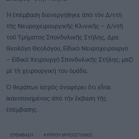
Ἡ ἐπέμβαση διενεργήθηκε ἀπὸ τὸν Δ/ντὴ
τῆς Νευροχειρουργικῆς Κλινικῆς – Δ/ντῆ
τοῦ Τμήματος Σπονδυλικῆς Στήλης, Δρα
Θεολόγο Θεολόγου, Εἰδικὸ Νευροχειρουργὸ
– Εἰδικὸ Χειρουργὸ Σπονδυλικῆς Στήλης, μαζὶ
μὲ τὴ χειρουργική του ὁμάδα.
Ὁ θεράπων ἰατρὸς ἀναφέρει ὅτι εἶναι
ἱκανοποιημένος ἀπὸ τὴν ἔκβαση τῆς
ἐπέμβασης.
ΕΠΈΜΒΑΣΗ
ΚΎΠΡΟΥ ΧΡΥΣΌΣΤΟΜΟΣ