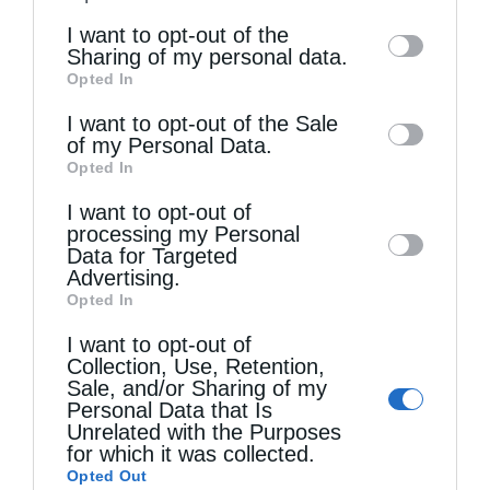
of the further disclosure of your personal
I want to opt-out of the
information by third parties on the IAB’s list
Sharing of my personal data.
Opted In
of downstream participants. This
information may also be disclosed by us to
I want to opt-out of the Sale
of my Personal Data.
Ετήσιο Μνημόσυνο του Αοιδίμου Μητροπολίτου
third parties on the
IAB’s List of
Opted In
Κορίνθου κυρού Διονυσίου...
Downstream Participants
that may further
I want to opt-out of
disclose it to other third parties.
processing my Personal
Data for Targeted
Advertising.
Opted In
I want to opt-out of
Collection, Use, Retention,
Sale, and/or Sharing of my
Personal Data that Is
Unrelated with the Purposes
for which it was collected.
Χειροθεσία Πνευματικού και Οικονόμου στις
Opted Out