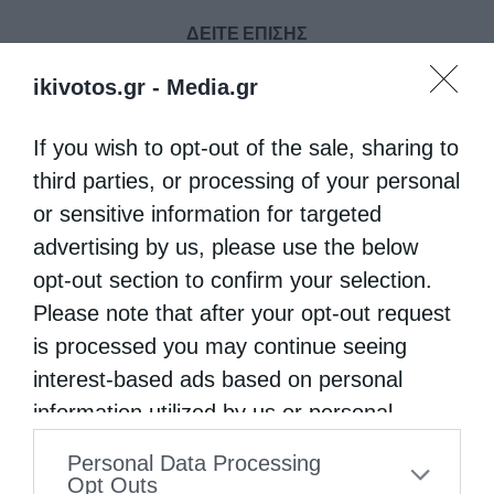
ΔΕΙΤΕ ΕΠΙΣΗΣ
ikivotos.gr -
Media.gr
If you wish to opt-out of the sale, sharing to
third parties, or processing of your personal
or sensitive information for targeted
advertising by us, please use the below
opt-out section to confirm your selection.
Please note that after your opt-out request
Δημητριάδος Ιγνάτιος: «Να φτάσουμε
is processed you may continue seeing
προετοιμασμένοι στο Πάσχα του...
interest-based ads based on personal
information utilized by us or personal
information disclosed to third parties prior
Personal Data Processing
to your opt-out. You may separately opt-out
Opt Outs