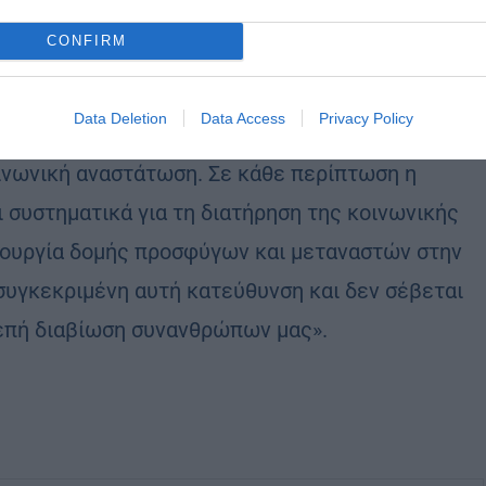
CONFIRM
ζεται ερήμην των τοπικών κοινωνιών δεν μπορεί
όταν σε έναν ιστορικό και εκκλησιαστικό χώρο,
Data Deletion
Data Access
Privacy Policy
δήποτε παρέμβαση ερήμην της Εκκλησίας, αυτό
οινωνική αναστάτωση. Σε κάθε περίπτωση η
 συστηματικά για τη διατήρηση της κοινωνικής
ιτουργία δομής προσφύγων και μεταναστών στην
συγκεκριμένη αυτή κατεύθυνση και δεν σέβεται
ρεπή διαβίωση συνανθρώπων μας».