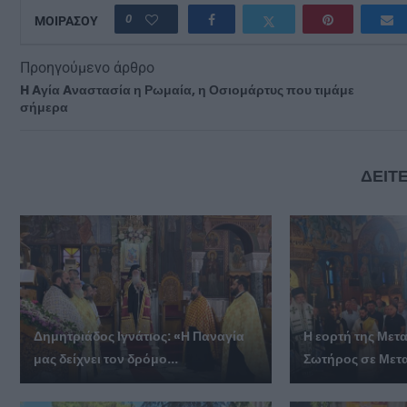
0
ΜΟΙΡΑΣΟΥ
Προηγούμενο άρθρο
H Aγία Aναστασία η Ρωμαία, η Οσιομάρτυς που τιμάμε
σήμερα
ΔΕΙΤΕ
Δημητριάδος Ιγνάτιος: «Η Παναγία
Η εορτή της Με
μας δείχνει τον δρόμο...
Σωτήρος σε Μετ