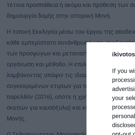
τέτοια προσπάθεια ή ακόμα και πρόθεση των σ
δημιουργία δομής στην ιστορική Μονή.
Η τοπική Εκκλησία μέσω του έργου της αποδε
κάθε εμπερίστατο συνάνθρωπό μας, ανεξαρτήτ
των προσφύγων και μεταναστών θα πρέπει να γ
ikivotos
οργάνωση και μέθοδο. Η επιλογή των τόπων υπ
If you wi
λαμβάνοντας υπόψιν τις ιδιαιτερότητες και τ
processi
συγκεκριμένων κτιρίων για την λειτουργία δο
advertis
παρελθόν (2016), οπότε η χρήση τους είχε ως
your sel
processe
σκεπών για καυσόξυλα) και κυρίως τον φρικτό
personal
Μονής.
disclose
opt-out 
Ο Σεβασμιώτατος Μητροπολίτης κ. Γεώργιος α