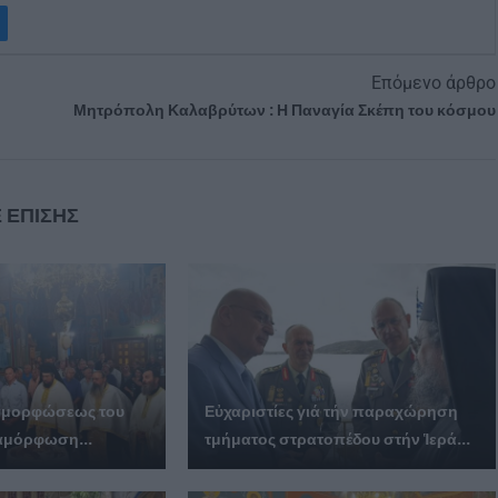
Επόμενο άρθρο
Μητρόπολη Καλαβρύτων : Η Παναγία Σκέπη του κόσμου
 ΕΠΙΣΗΣ
ταμορφώσεως του
Εὐχαριστίες γιά τήν παραχώρηση
αμόρφωση...
τμήματος στρατοπέδου στήν Ἱερά...