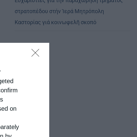
Εὐχαριστίες γιά τήν παραχώρηση τμήματος
στρατοπέδου στήν Ἱερά Μητρόπολη
Καστορίας γιά κοινωφελῆ σκοπό
r
rgeted
confirm
is
sed on
parately
on by