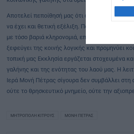
Αποτελεί πεποίθησή μας ότι όταν κάτι σχεδιά
να έχει και θετική εξέλιξη. Πολύ περισσότερο 
με τόσο βαριά κληρονομιά, επιχειρείται οποια
ξεφεύγει της κοινής λογικής και προμηνύει κ
τοπική μας Εκκλησία εργάζεται στοχευμένα και
γαλήνης και της ενότητας του λαού μας. Η λε
Ιερά Μονή Πέτρας σίγουρα δεν συμβάλλει στη 
ούτε το θρησκευτικό μνημείο, ούτε την αξιοπ
ΜΗΤΡΌΠΟΛΗ ΚΊΤΡΟΥΣ
ΜΟΝΉ ΠΈΤΡΑΣ