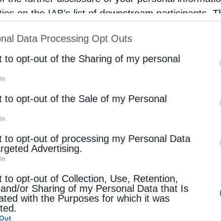
rties on the IAB’s list of downstream participants. T
υ και χωρίς κανένα φοβικό σύνδρομο. Η Ιερά
ion may also be disclosed by us to third parties on
η δημιουργία δομής στην Μονή Πέτρας Ολύμπου,
nal Data Processing Opt Outs
st of Downstream Participants
that may further discl
τικό μνημείο του Ελληνισμού και της Ορθοδοξίας
rd parties.
t to opt-out of the Sharing of my personal
είναι συνδεδεμένη με την τοπική ιστορία και τις
In
ης άλλοτε Επισκοπής Πέτρας, αποτέλεσε
t to opt-out of the Sale of my Personal
ση της Μακεδονίας και την κήρυξη της
In
t to opt-out of processing my Personal Data
argeted Advertising.
ι ξεκινήσει ήδη διαδικασία επαναλειτουργίας
In
ντρου Πολιτιστικών και Κοινωνικών Δομών με
t to opt-out of Collection, Use, Retention,
ών στον Μοναστηριακό Ναό, τη διατήρηση της
 and/or Sharing of my Personal Data that Is
ated with the Purposes for which it was
ής κληρονομιάς και την εξασφάλιση της
cted.
Out
οχής και της Πιερίας γενικότερα.