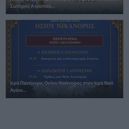
Σωτήρος Ατραπού...
Ιερά Πανήγυρις Οσίου Νικάνορος στον Ιερό Ναό
Αγίου...