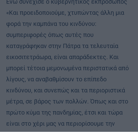
Ενώ συνέχισε ο κυβερνητικός εκπρόσωπος
«Και προειδοποιούμε, χτυπώντας άλλη μια
φορά την καμπάνα του κινδύνου:
συμπεριφορές όπως αυτές που
καταγράφηκαν στην Πάτρα τα τελευταία
εικοσιτετράωρα, είναι απαράδεκτες. Και
μπορεί τέτοια μεμονωμένα περιστατικά από
λίγους, να αναβαθμίσουν το επίπεδο
κινδύνου, και συνεπώς και τα περιοριστικά
μέτρα, σε βάρος των πολλών. Όπως και στο
πρώτο κύμα της πανδημίας, έτσι και τώρα
είναι στο χέρι μας να περιορίσουμε την
εξάπλωση του ιού. Ας το κάνουμε. Σε κάθε