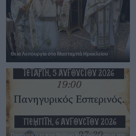
Θεία Λειτουργία στο Μασταμπά Ηρακλείου
Πανηγυρίζει το Ιερό Ναΐδριο Μεταμορφώσεως του