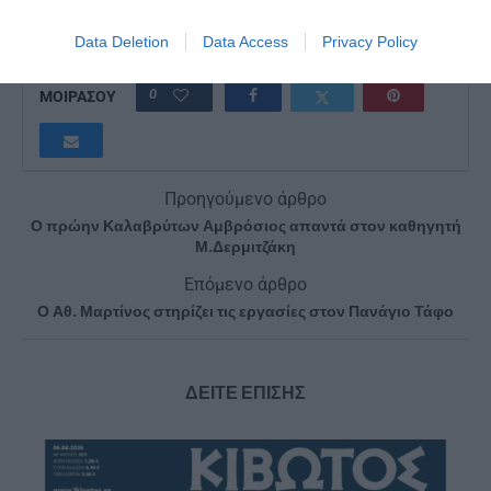
ΣΈΡΡΕΣ
Data Deletion
Data Access
Privacy Policy
0
ΜΟΙΡΑΣΟΥ
Προηγούμενο άρθρο
Ο πρώην Καλαβρύτων Αμβρόσιος απαντά στον καθηγητή
Μ.Δερμιτζάκη
Επόμενο άρθρο
Ο Αθ. Μαρτίνος στηρίζει τις εργασίες στον Πανάγιο Τάφο
ΔΕΙΤΕ ΕΠΙΣΗΣ