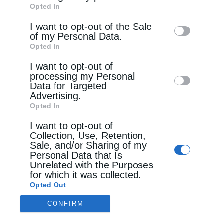
Opted In
of downstream participants. This
απαραίτητες διαγνωστικές εξετάσεις και
information may also be disclosed by us to
I want to opt-out of the Sale
θεραπευτικές παρεμβάσεις
of my Personal Data.
third parties on the
IAB’s List of
Opted In
(χημειοθεραπείες, ακτινοθεραπείες,
Downstream Participants
that may further
εγχύσεις φαρμάκων, συνεδρίες σε μονάδα
I want to opt-out of
disclose it to other third parties.
processing my Personal
τεχνητού νεφρού). Όπως κανονικά γίνονται
Data for Targeted
Advertising.
και οι έκτακτες και επείγουσες
Opted In
χειρουργικές επεμβάσεις. Πάντοτε βέβαια
I want to opt-out of
Collection, Use, Retention,
με τα αναγκαία μέτρα προφύλαξης».
Sale, and/or Sharing of my
Personal Data that Is
Unrelated with the Purposes
for which it was collected.
Opted Out
ΕΝΝΈΑ ΆΤΟΜΑ
ΘΕΣΣΑΛΟΝΊΚΗ
ΜΈΤΡΑ
CONFIRM