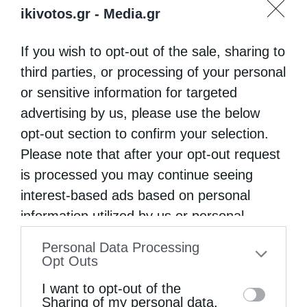
ikivotos.gr -
Media.gr
περίπτωση – όπως έγινε στην διαχείριση
του πρώτου κύματος έτσι και τώρα –
If you wish to opt-out of the sale, sharing to
λαμβάνονται όλα τα αναγκαία μέτρα για την
third parties, or processing of your personal
ετοιμότητα του συστήματος υγείας απέναντι
or sensitive information for targeted
advertising by us, please use the below
σε αυξημένες ανάγκες. Και στα μέτρα αυτά –
opt-out section to confirm your selection.
όπως γίνεται σε όλες τις ευρωπαϊκές χώρες
Please note that after your opt-out request
– περιλαμβάνεται η προσωρινή μείωση
is processed you may continue seeing
λειτουργιών των νοσοκομείων».
interest-based ads based on personal
information utilized by us or personal
Ο κ. Πέτσας πρόσθεσε επίσης ότι «Σε κάθε
information disclosed to third parties prior
Personal Data Processing
περίπτωση, όμως, συνεχίζονται κανονικά τα
to your opt-out. You may separately opt-out
Opt Outs
θεραπευτικά προγράμματα ασθενών με
of the further disclosure of your personal
I want to opt-out of the
information by third parties on the IAB’s list
χρόνια προβλήματα υγείας, καθώς και οι
Sharing of my personal data.