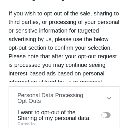
έσβησαν προς καιρόν, όπως των Επτά
If you wish to opt-out of the sale, sharing to
Εκκλησιών της Αποκάλυψης, αλλά όπως
third parties, or processing of your personal
εκείνες δεν χάθηκαν, έτσι και οι Ναοί μας
or sensitive information for targeted
υπάρχουν. Δυσκολεύεσαι να αντικρίσεις τα
advertising by us, please use the below
opt-out section to confirm your selection.
συντρίμια τους και να ανιχνεύσεις την ζωή
Please note that after your opt-out request
τους. Όμως διακρίνεις με ευχέρεια την
is processed you may continue seeing
παρουσία τους και ελπίζεις στη συνέχειά
interest-based ads based on personal
τους. Οι Ναοί μας επιτιμήθηκαν όχι σε
information utilized by us or personal
αφάνεια, αλλά σε προς καιρόν σιωπή, μια
information disclosed to third parties prior
Personal Data Processing
to your opt-out. You may separately opt-out
σιωπή που όμως γίνεται εκκωφαντική και
Opt Outs
of the further disclosure of your personal
καλεί σε πνευματική εγρήγορση, για να μην
I want to opt-out of the
information by third parties on the IAB’s list
Sharing of my personal data.
εισέλθουμε σε πειρασμό. Όταν έχεις
Opted In
of downstream participants. This