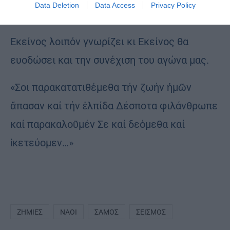
Data Deletion
Data Access
Privacy Policy
Ξέρει τα πάντα.
Εκείνος λοιπόν γνωρίζει κι Εκείνος θα
ευοδώσει και την συνέχιση του αγώνα μας.
«Σοι παρακατατιθέμεθα τήν ζωήν ἡμῶν
ἅπασαν καί τήν ἐλπίδα Δέσποτα φιλάνθρωπε
καί παρακαλοῦμέν Σε καί δεόμεθα καί
ἱκετεύομεν…»
ΖΗΜΙΈΣ
ΝΑΟΊ
ΣΆΜΟΣ
ΣΕΙΣΜΌΣ