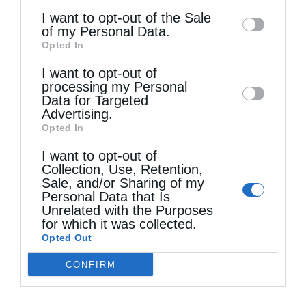
δυσκολίες (μεταναστευτικό, επιδημία, εθνικά
information may also be disclosed by us to
I want to opt-out of the Sale
θέματα) και σε βρίσκουν κι άλλες, πίσω από
of my Personal Data.
third parties on the
IAB’s List of
Opted In
Downstream Participants
that may further
όλα αχνοφέγγει μια πνευματική χαρά,
I want to opt-out of
disclose it to other third parties.
γνωρίζοντας ότι «ον αγαπά Κύριος παιδεύει,
processing my Personal
Data for Targeted
μαστιγιοί δε υιόν ον παραδέχεται». Αυτό
Advertising.
είναι που μας γλυκαίνει τον πόνο, η
Opted In
βεβαιότητα μιάς χαριτωμένης από τον Θεό
I want to opt-out of
Collection, Use, Retention,
παιδαγωγίας.
Sale, and/or Sharing of my
Personal Data that Is
Unrelated with the Purposes
for which it was collected.
Opted Out
Ο Χριστός ξέρει τον αγώνα μας στα ακριτικά
CONFIRM
Νησιά. Ξέρει τον τρόπο και τον δρόμο μας.
Ξέρει τις αντοχές και την παλληκαριά μας.