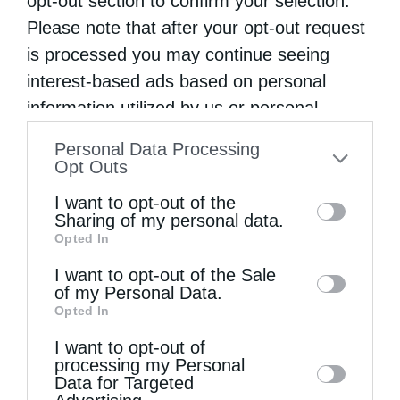
opt-out section to confirm your selection.
Please note that after your opt-out request
is processed you may continue seeing
interest-based ads based on personal
information utilized by us or personal
information disclosed to third parties prior
Personal Data Processing
to your opt-out. You may separately opt-out
Opt Outs
Δημητριάδος Ιγνάτιος: «Η Παναγία μας δείχνει τον
of the further disclosure of your personal
δρόμο...
I want to opt-out of the
information by third parties on the IAB’s list
Sharing of my personal data.
Opted In
of downstream participants. This
information may also be disclosed by us to
I want to opt-out of the Sale
of my Personal Data.
third parties on the
IAB’s List of
Opted In
Downstream Participants
that may further
I want to opt-out of
disclose it to other third parties.
processing my Personal
Data for Targeted