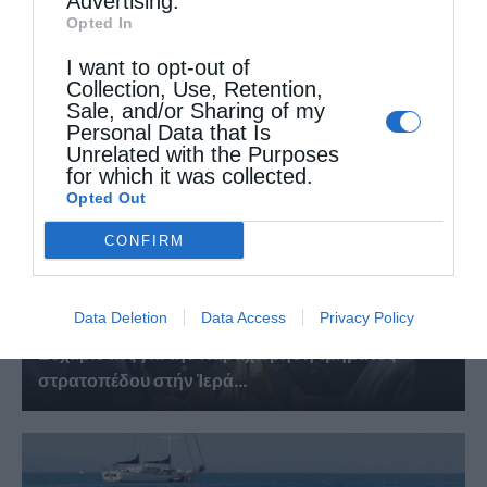
Advertising.
Opted In
Η εορτή της Μεταμορφώσεως του Σωτήρος σε
Μεταμόρφωση...
I want to opt-out of
Collection, Use, Retention,
Sale, and/or Sharing of my
Personal Data that Is
Unrelated with the Purposes
for which it was collected.
Opted Out
CONFIRM
Data Deletion
Data Access
Privacy Policy
Εὐχαριστίες γιά τήν παραχώρηση τμήματος
στρατοπέδου στήν Ἱερά...