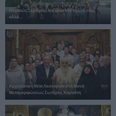
Πειραιώς Σεραφείμ: Να χαίρεστε τη ζωή εδώ,
αλλά...
Αρχιερατική Θεία Λειτουργία στη Μονή
Μεταμορφώσεως Σωτήρος Χορτιάτη