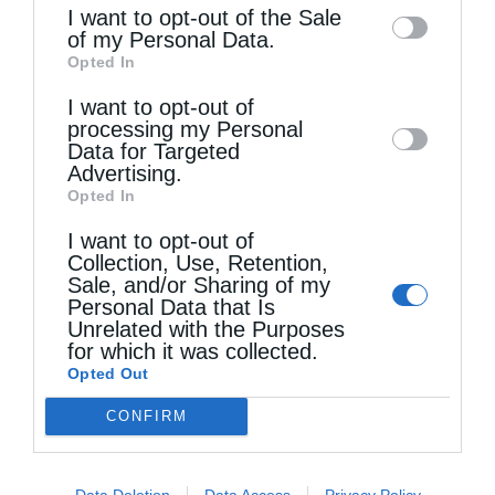
information may also be disclosed by us to
I want to opt-out of the Sale
of my Personal Data.
third parties on the
IAB’s List of
Opted In
Downstream Participants
that may further
Δημητριάδος Ιγνάτιος: «Ο Ναός είναι ο τόπος της...
I want to opt-out of
disclose it to other third parties.
processing my Personal
Data for Targeted
Advertising.
Opted In
I want to opt-out of
Collection, Use, Retention,
Sale, and/or Sharing of my
Personal Data that Is
Unrelated with the Purposes
for which it was collected.
Opted Out
Η πανήγυρις της Μεταμορφώσεως του Σωτήρος
στη Θεσσαλονίκη
CONFIRM
Data Deletion
Data Access
Privacy Policy