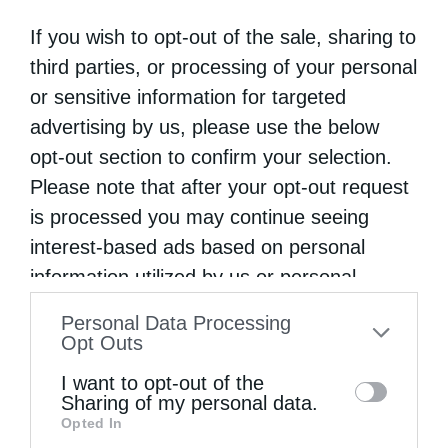
If you wish to opt-out of the sale, sharing to
third parties, or processing of your personal
Προηγούμενο άρθρο
ΑΓΙΟΣ ΠΑΪΣΙΟΣ Ο ΑΓΙΟΡΕΙΤΗΣ
or sensitive information for targeted
advertising by us, please use the below
Επόμενο άρθρο
Όταν ο νυν μητροπολίτης Ζακύνθου φωτογραφίζονταν με
opt-out section to confirm your selection.
τον Όσιο Ιάκωβο Τσαλίκη
Please note that after your opt-out request
is processed you may continue seeing
ΔΕΙΤΕ ΕΠΙΣΗΣ
interest-based ads based on personal
information utilized by us or personal
information disclosed to third parties prior
Personal Data Processing
to your opt-out. You may separately opt-out
Opt Outs
of the further disclosure of your personal
I want to opt-out of the
information by third parties on the IAB’s list
Sharing of my personal data.
Opted In
of downstream participants. This