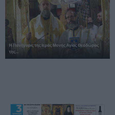
Η Πανήγυρις της Ιεράς Μονής Αγίας Θεοδώρας
της...