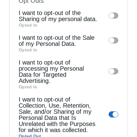
Opt Outs
of the further disclosure of your personal
I want to opt-out of the
information by third parties on the IAB’s list
Sharing of my personal data.
Opted In
of downstream participants. This
information may also be disclosed by us to
I want to opt-out of the Sale
of my Personal Data.
third parties on the
IAB’s List of
Ετήσιο Μνημόσυνο του Αοιδίμου Μητροπολίτου
Opted In
Downstream Participants
that may further
Κορίνθου κυρού Διονυσίου...
I want to opt-out of
disclose it to other third parties.
processing my Personal
Data for Targeted
Advertising.
Opted In
I want to opt-out of
Collection, Use, Retention,
Sale, and/or Sharing of my
Personal Data that Is
Unrelated with the Purposes
for which it was collected.
Χειροθεσία Πνευματικού και Οικονόμου στις
Opted Out