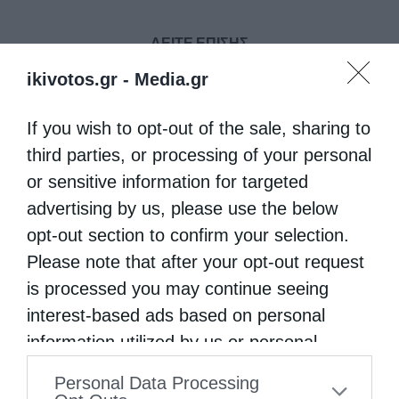
ΔΕΙΤΕ ΕΠΙΣΗΣ
ikivotos.gr -
Media.gr
If you wish to opt-out of the sale, sharing to
third parties, or processing of your personal
or sensitive information for targeted
advertising by us, please use the below
opt-out section to confirm your selection.
Please note that after your opt-out request
Δημητριάδος Ιγνάτιος: «Να φτάσουμε
is processed you may continue seeing
προετοιμασμένοι στο Πάσχα του...
interest-based ads based on personal
information utilized by us or personal
information disclosed to third parties prior
Personal Data Processing
to your opt-out. You may separately opt-out