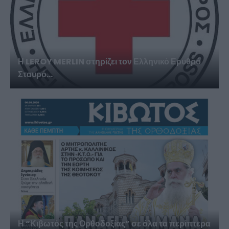
Η LEROY MERLIN στηρίζει τον Ελληνικό Ερυθρό
Σταυρό...
Η “Κιβωτός της Ορθοδοξίας” σε όλα τα περίπτερα