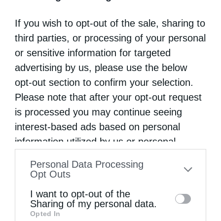
αλλά διότι ως άνθρωποι αισθανόμαστε έναν
If you wish to opt-out of the sale, sharing to
οδυνηρό απαρφανισμό. Έφυγε από την
third parties, or processing of your personal
στρατευομένη Εκκλησία ένας άνθρωπος του
or sensitive information for targeted
Θεού που έζησε και έδρασε σύμφωνα με την
advertising by us, please use the below
πίστη του. Ένας αφιερωμένος στον Χριστό,
opt-out section to confirm your selection.
τους Αγίους, την Εκκλησία, βαθιά
Please note that after your opt-out request
is processed you may continue seeing
πνευματικός άνθρωπος, ακούραστος
interest-based ads based on personal
εργάτης του Ευαγγελίου, δυναμικός και
information utilized by us or personal
τολμηρός, πατριώτης, υπερασπιστής των
information disclosed to third parties prior
Personal Data Processing
δικαίων της Μακεδονίας μας, πιστός και
to your opt-out. You may separately opt-out
Opt Outs
εδραίος στα της Εκκλησίας, ασκητικός,
of the further disclosure of your personal
I want to opt-out of the
information by third parties on the IAB’s list
περισσότερο μοναχός παρά επίσκοπος»,
Sharing of my personal data.
Opted In
of downstream participants. This
αναφέρει, μεταξύ άλλων, ο Σεβασμιώτατος