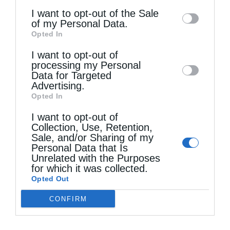
information may also be disclosed by us to
I want to opt-out of the Sale
Μητροπολίτης Κερκύρας κ. Νεκτάριος.
of my Personal Data.
third parties on the
IAB’s List of
Opted In
Downstream Participants
that may further
Θλίψη και στον πολιτικό κόσμο:
I want to opt-out of
disclose it to other third parties.
processing my Personal
Συλλυπητήρια δήλωση έκανε
ο Υπουργός
Data for Targeted
Advertising.
Εσωτερικών Τάκης Θεοδωρικάκος
για
Opted In
την κοίμηση του Μακαριστού Μητροπολίτη
I want to opt-out of
Collection, Use, Retention,
Καστοριάς, στην οποία αναφέρει τα εξής:
Sale, and/or Sharing of my
Personal Data that Is
«Η απώλεια του Μητροπολίτη Καστοριάς
Unrelated with the Purposes
for which it was collected.
Σεραφείμ γεμίζει θλίψη όσους είχαμε την
Opted Out
τύχη και την τιμή να τον γνωρίσουμε. Ο
CONFIRM
Μακαριστός σε όλη την πορεία της ζωής του
έδειξε με τις πράξεις του τί σημαίνει