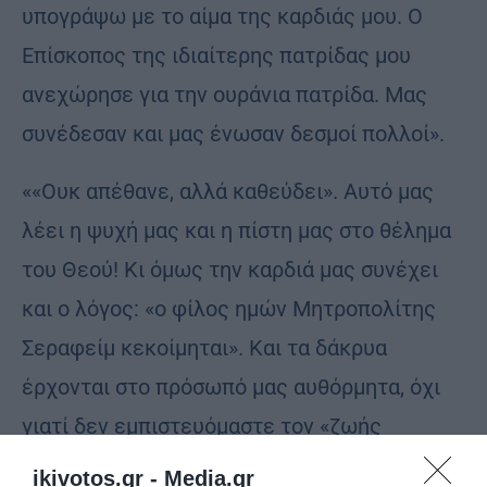
υπογράψω με το αίμα της καρδιάς μου. Ο
Επίσκοπος της ιδιαίτερης πατρίδας μου
ανεχώρησε για την ουράνια πατρίδα. Μας
συνέδεσαν και μας ένωσαν δεσμοί πολλοί».
««Ουκ απέθανε, αλλά καθεύδει». Αυτό μας
λέει η ψυχή μας και η πίστη μας στο θέλημα
του Θεού! Κι όμως την καρδιά μας συνέχει
και ο λόγος: «ο φίλος ημών Μητροπολίτης
Σεραφείμ κεκοίμηται». Και τα δάκρυα
έρχονται στο πρόσωπό μας αυθόρμητα, όχι
γιατί δεν εμπιστευόμαστε τον «ζωής
κυριεύοντα και του θανάτου» Κύριό μας,
ikivotos.gr -
Media.gr