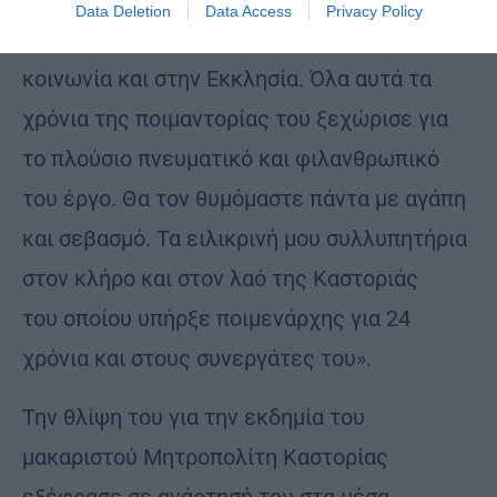
Data Deletion
Data Access
Privacy Policy
ανιδιοτέλεια και προσφορά στην τοπική
κοινωνία και στην Εκκλησία. Όλα αυτά τα
χρόνια της ποιμαντορίας του ξεχώρισε για
το πλούσιο πνευματικό και φιλανθρωπικό
του έργο. Θα τον θυμόμαστε πάντα με αγάπη
και σεβασμό. Τα ειλικρινή μου συλλυπητήρια
στον κλήρο και στον λαό της Καστοριάς
του οποίου υπήρξε ποιμενάρχης για 24
χρόνια και στους συνεργάτες του».
Την θλίψη του για την εκδημία του
μακαριστού Μητροπολίτη Καστορίας
εξέφρασε σε ανάρτησή του στα μέσα