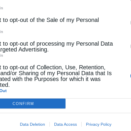
χη τῶν Πατρῶν, Γερμανό, ὁ ὁποῖος ὓψωσε τό
In
ί στήν πόλη τῶν Πατρῶν.
t to opt-out of the Sale of my Personal
εἶναι ἀφιερωμένος ἀπό τήν Μητρόπολή μας
In
t to opt-out of processing my Personal Data
γιο καί κατάθεση στεφάνου ἀπό τόν
argeted Advertising.
In
 τοῦ Πατραϊκοῦ Λαοῦ, στόν Ἀνδριάντα τοῦ
ήν Πάτρα. Συγκινητική ἦτο ἡ στιγμή πού ὁ
t to opt-out of Collection, Use, Retention,
 and/or Sharing of my Personal Data that Is
ισε μπροστά στόν Άνδριάντα τοῦ λαμπροῦ καί
ated with the Purposes for which it was
cted.
λε τόν Ἐθνικό Ὓμνο μαζί μέ τούς Κληρικούς πού
Out
Πλατεία τῶν Ὑψηλῶν Ἁλωνίων κατ’ ἐκείνην τήν
CONFIRM
ς ὁ Σεβασμιώτατος εὐλόγησε τήν Βασιλόπιττα
Data Deletion
Data Access
Privacy Policy
 νέο ἒτος παρουσίᾳ τῶν Ἐκπροσώπων Ἀρχῶν καί