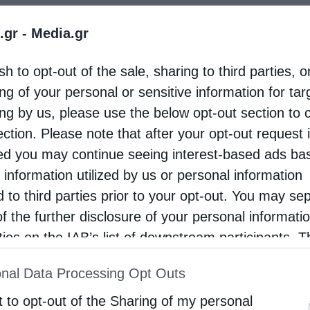
.gr -
Media.gr
 Ἱερᾶς Συνόδου «ἐπί τῇ πρώτῃ τοῦ ἒτους καί
όσια χρόνια ἀπό τήν Ἑλληνική Ἐπανάσταση»
sh to opt-out of the sale, sharing to third parties, o
ng of your personal or sensitive information for ta
ο Ἐνθομάρτυρα Ἱεράρχη μετά τήν ἃλωση τῆς
ing by us, please use the below opt-out section to 
ολίτης Παλαιῶν Πατρῶν Νεόφυτος,
ection. Please note that after your opt-out request 
ιατί ἡγήθηκε ἀπελευθερωτικοῦ Ἐπαναστατικοῦ
d you may continue seeing interest-based ads ba
 information utilized by us or personal information
ς ὁ Α‘, τεμαχισθείς ὑπό τῶν Τούρκων τό 1572
d to third parties prior to your opt-out. You may se
of the further disclosure of your personal informati
Παλαιῶν Πατρῶν Παρθένιος ὁ Ε‘, ὁ ὁποῖος
rties on the IAB’s list of downstream participants. T
ς ἡρωικῆς ἀντιστάσεώς του ἐναντίον τῶν Τούρκων
ion may also be disclosed by us to third parties on
α του πνοή ἀγωνίστηκε ὑπέρ τῶν ἐθνικῶν μας
nal Data Processing Opt Outs
st of Downstream Participants
that may further discl
rd parties.
t to opt-out of the Sharing of my personal