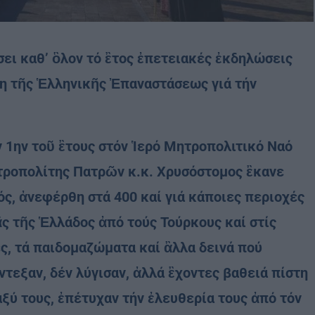
ει καθ’ ὃλον τό ἒτος ἐπετειακές ἐκδηλώσεις
ξη τῆς Ἑλληνικῆς Ἐπαναστάσεως γιά τήν
1ην τοῦ ἒτους στόν Ἱερό Μητροπολιτικό Ναό
ροπολίτης Πατρῶν κ.κ. Χρυσόστομος ἒκανε
ς, ἀνεφέρθη στά 400 καί γιά κάποιες περιοχές
ᾶς τῆς Ἑλλάδος ἀπό τούς Τούρκους καί στίς
ές, τά παιδομαζώματα καί ἂλλα δεινά πού
ντεξαν, δέν λύγισαν, ἀλλά ἒχοντες βαθειά πίστη
αξύ τους, ἐπέτυχαν τήν ἐλευθερία τους ἀπό τόν