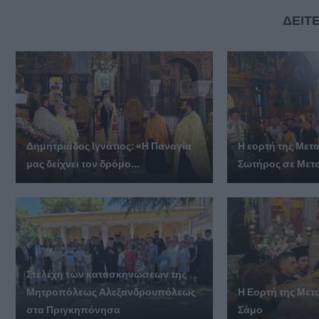
ΔΕΙΤΕ
Δημητριάδος Ιγνάτιος: «Η Παναγία
Η εορτή της Με
μας δείχνει τον δρόμο...
Σωτήρος σε Μετ
Στελέχη των κατασκηνώσεων της
Μητροπόλεως Αλεξανδρουπόλεως
Η Εορτή της Με
στα Πριγκηπόνησα
Σάμο