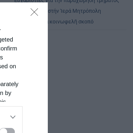
Εὐχαριστίες γιά τήν παραχώρηση τμήματος
στρατοπέδου στήν Ἱερά Μητρόπολη
Καστορίας γιά κοινωφελῆ σκοπό
r
rgeted
confirm
is
sed on
parately
on by
his
 the
ose it to