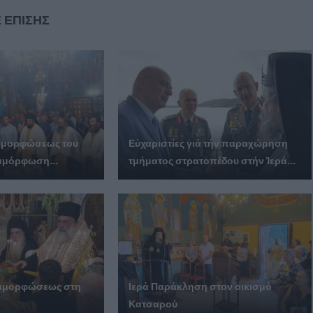
 ΕΠΙΣΗΣ
ταμορφώσεως του
Εὐχαριστίες γιά τήν παραχώρηση
αμόρφωση...
τμήματος στρατοπέδου στήν Ἱερά...
ταμορφώσεως στη
Ιερά Παράκληση στον οικισμό
Κατσαρού