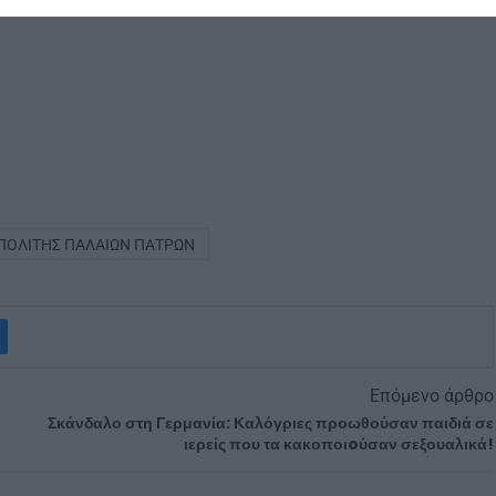
ΟΛΊΤΗΣ ΠΑΛΑΙΏΝ ΠΑΤΡΏΝ
Επόμενο άρθρο
Σκάνδαλο στη Γερμανία: Καλόγριες προωθούσαν παιδιά σε
ιερείς που τα κακοποιoύσαν σεξουαλικά!