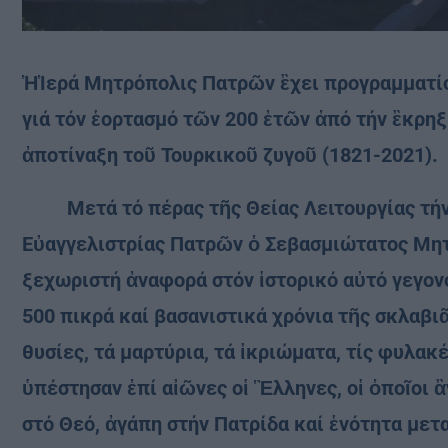
ἩἹερά Μητρόπολις Πατρῶν ἒχει προγραμματίσ
γιά τόν ἑορτασμό τῶν 200 ἐτῶν ἀπό τήν ἒκρη
ἀποτίναξη τοῦ Τουρκικοῦ ζυγοῦ (1821-2021).
Μετά τό πέρας τῆς Θείας Λειτουργίας τήν 
Εὐαγγελιστρίας Πατρῶν ὁ Σεβασμιώτατος Μητ
ξεχωριστή ἀναφορά στόν ἱστορικό αὐτό γεγονό
500 πικρά καί βασανιστικά χρόνια τῆς σκλαβι
θυσίες, τά μαρτύρια, τά ἰκριώματα, τίς φυλακ
ὑπέστησαν ἐπί αἰῶνες οἱ Ἓλληνες, οἱ ὁποῖοι ἂ
στό Θεό, ἀγάπη στήν Πατρίδα καί ἑνότητα μετ