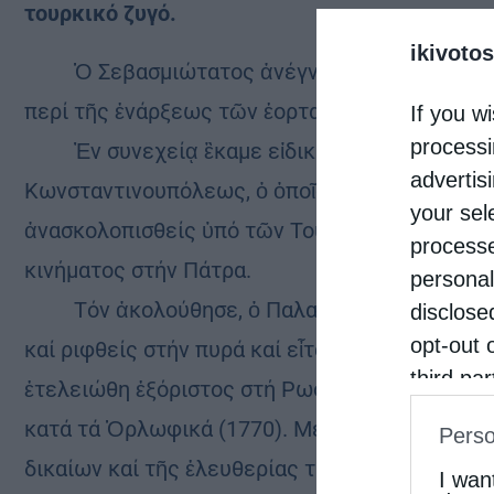
τουρκικό ζυγό.
ikivotos
Ὁ Σεβασμιώτατος ἀνέγνωσε τήν ἐγκύκλιο τῆς
περί τῆς ἐνάρξεως τῶν ἑορτασμῶν γιά τά διακ
If you wi
processi
Ἐν συνεχείᾳ ἒκαμε εἰδική μνεία στόν πρῶτ
advertis
Κωνσταντινουπόλεως, ὁ ὁποῖος ἦτο ὁ Μητροπ
your sel
ἀνασκολοπισθείς ὑπό τῶν Τούρκων τό 1466, γ
processe
κινήματος στήν Πάτρα.
personal
Τόν ἀκολούθησε, ὁ Παλαιῶν Πατρῶν Γερμανό
disclose
opt-out 
καί ριφθείς στήν πυρά καί εἶτα ὁ Ἐθνεγέρτης 
third pa
ἐτελειώθη ἐξόριστος στή Ρωσία, ἐξ’ αἰτίας τῆ
informat
κατά τά Ὁρλωφικά (1770). Μέχρι τήν τελευταί
Perso
IAB’s Li
δικαίων καί τῆς ἐλευθερίας τῆς Ἑλλάδος.
other thi
I wan