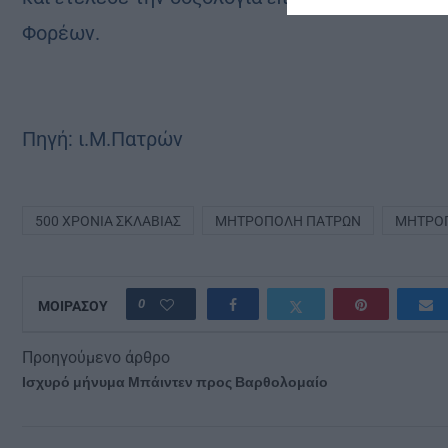
Φορέων.
Πηγή: ι.Μ.Πατρών
500 ΧΡΌΝΙΑ ΣΚΛΑΒΙΆΣ
ΜΗΤΡΌΠΟΛΗ ΠΑΤΡΏΝ
ΜΗΤΡΟΠ
0
ΜΟΙΡΑΣΟΥ
Προηγούμενο άρθρο
Ισχυρό μήνυμα Μπάιντεν προς Βαρθολομαίο