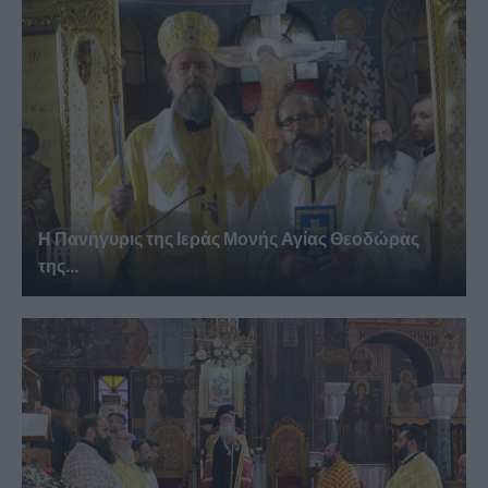
Η Πανήγυρις της Ιεράς Μονής Αγίας Θεοδώρας
της...