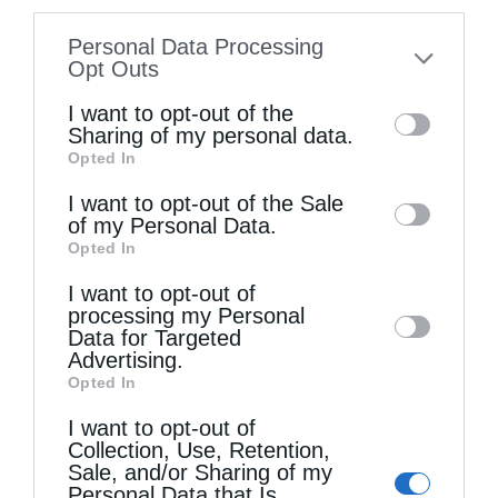
information disclosed to third parties prior
Personal Data Processing
to your opt-out. You may separately opt-out
Opt Outs
of the further disclosure of your personal
I want to opt-out of the
information by third parties on the IAB’s list
Sharing of my personal data.
Opted In
of downstream participants. This
information may also be disclosed by us to
I want to opt-out of the Sale
of my Personal Data.
third parties on the
IAB’s List of
Opted In
Downstream Participants
that may further
Ο Νεαπόλεως στο Ιερό Παρεκκλήσι Αγίας
Παρασκευής Παλαιοκάστρου...
I want to opt-out of
disclose it to other third parties.
processing my Personal
Data for Targeted
Advertising.
Opted In
I want to opt-out of
Collection, Use, Retention,
Sale, and/or Sharing of my
Personal Data that Is