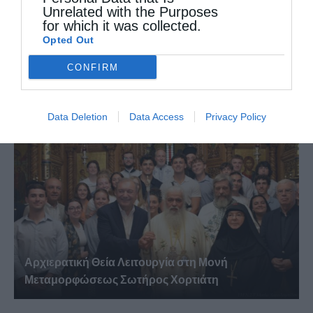
Unrelated with the Purposes
for which it was collected.
Opted Out
Πειραιώς Σεραφείμ: Να χαίρεστε τη ζωή εδώ,
CONFIRM
αλλά...
Data Deletion
Data Access
Privacy Policy
Αρχιερατική Θεία Λειτουργία στη Μονή
Μεταμορφώσεως Σωτήρος Χορτιάτη