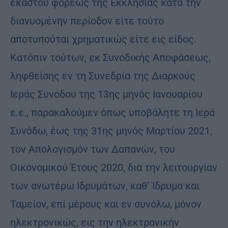
εκάστου φορέως της Εκκλησίας κατά την
διανυομένην περίοδον είτε τούτο
αποτυπούται χρηματικώς είτε εις είδος.
Κατόπιν τούτων, εκ Συνοδικής Αποφάσεως,
ληφθείσης εν τη Συνεδρία της Διαρκούς
Ιεράς Συνόδου της 13ης μηνός Ιανουαρίου
ε.ε., παρακαλούμεν όπως υποβάλητε τη Ιερά
Συνόδω, έως της 31ης μηνός Μαρτίου 2021,
τον Απολογισμόν των Δαπανών, του
Οικονομικού Έτους 2020, δια την λειτουργίαν
των ανωτέρω Ιδρυμάτων, καθ’ Ίδρυμα και
Ταμείον, επί μέρους και εν συνόλω, μόνον
ηλεκτρονικώς, εις την ηλεκτρονικήν