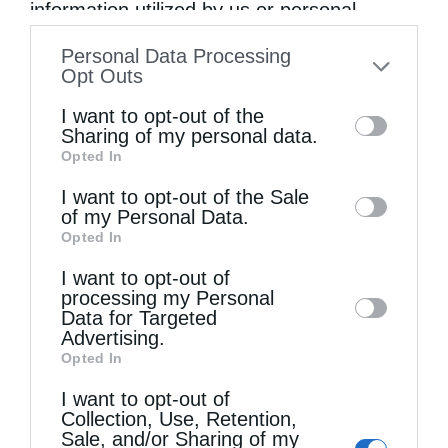
information utilized by us or personal
Προηγούμενο άρθρο
information disclosed to third parties prior
Σερβική Εκκλησία: “Υποτιμήσαμε τον κορωνοϊό. Η
Personal Data Processing
απροσεξία μας “δολοφόνησε” τον Πατριάρχη”
to your opt-out. You may separately opt-out
Opt Outs
Επόμενο άρθρο
of the further disclosure of your personal
I want to opt-out of the
Άγιος Ευθύμιος ο Μέγας και τα θαύματα
information by third parties on the IAB’s list
Sharing of my personal data.
Opted In
of downstream participants. This
information may also be disclosed by us to
ΔΕΙΤΕ ΕΠΙΣΗΣ
I want to opt-out of the Sale
of my Personal Data.
third parties on the
IAB’s List of
Opted In
Downstream Participants
that may further
I want to opt-out of
disclose it to other third parties.
processing my Personal
Data for Targeted
Advertising.
Opted In
I want to opt-out of
Collection, Use, Retention,
Sale, and/or Sharing of my