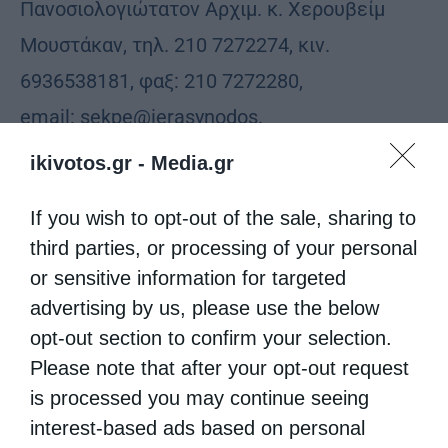
Πανοσιολογιώτατον Αρχιμ. κ. Χερουβείμ
Μουστάκαν, τηλ. 210 7272274, κιν.
6936538181, φαξ: 210 7272280,
email: sekpe@ierasynodos.
ikivotos.gr -
Media.gr
If you wish to opt-out of the sale, sharing to
third parties, or processing of your personal
ΑΠΟΛΟΓΙΣΜΌΣ
ΓΗΡΟΚΟΜΕΊΑ
or sensitive information for targeted
ΦΙΛΌΠΤΩΧΑ ΤΑΜΕΊΑ
advertising by us, please use the below
opt-out section to confirm your selection.
Please note that after your opt-out request
0
ΜΟΙΡΑΣΟΥ
is processed you may continue seeing
interest-based ads based on personal