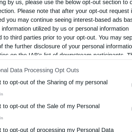
α και για τους ναούς όλης της χώρας. Σύμφωνα
ing by us, please use the below opt-out section to 
ection. Please note that after your opt-out request 
ύουν στους χώρους λατρείας,.Οι ναοί θα
d you may continue seeing interest-based ads ba
ιστούς μέχρι την 1η Φεβρουαρίου, με τους ίδιους
 information utilized by us or personal information
πιστός ανά 25 τ.μ. και έως 50 στο σύνολο, τόσο
d to third parties prior to your opt-out. You may se
ν-βαπτίσεων ή κηδείες.Αξίζει να σημειωθεί οτι
of the further disclosure of your personal informati
ηρήθηκαν φαινόμενα συνωστισμού και φαίνεται νε
rties on the IAB’s list of downstream participants. T
ion may also be disclosed by us to third parties on
εορτασμό των Τριών Ιεραρχών δεν θα υπάρχει
nal Data Processing Opt Outs
st of Downstream Participants
that may further discl
άσκοντες αποφασίσουν να παρακολουθήσουν τη
rd parties.
t to opt-out of the Sharing of my personal
In
t to opt-out of the Sale of my Personal
ΧΏΝ
In
t to opt-out of processing my Personal Data