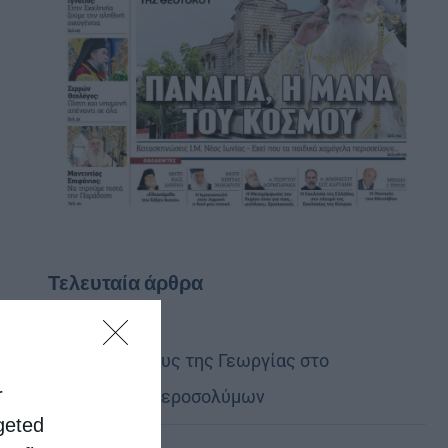
Τελευταία άρθρα
Ο νέος Πρέσβυς της Γεωργίας στο
r
Πατριαρχείο Ιεροσολύμων
rgeted