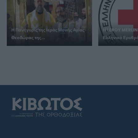
Η Πανήγυρις της Ιεράς Μονής Αγίας
Η LEROY MERLIN 
Θεοδώρας της...
Ελληνικό Ερυθρό