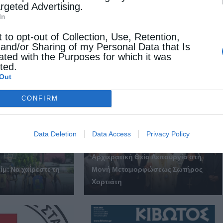
argeted Advertising.
In
Επόμενο άρθρο
t to opt-out of Collection, Use, Retention,
Αναβαθμίζεται η Εκκλησιαστική εκπαίδευση
 and/or Sharing of my Personal Data that Is
ated with the Purposes for which it was
cted.
Out
 ΕΠΙΣΗΣ
CONFIRM
Data Deletion
Data Access
Privacy Policy
Αρχιερατική Θεία Λειτουργία στη
μ: Να χαίρεστε τη
Μονή Μεταμορφώσεως Σωτήρος
Χορτιάτη