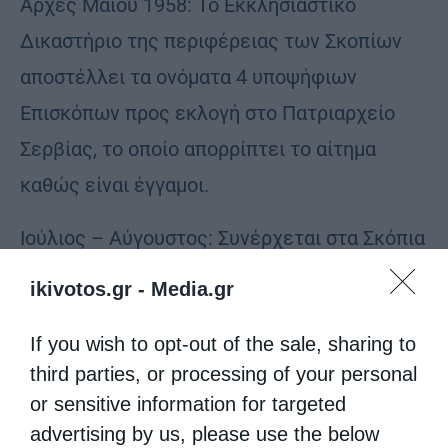
Αρχές Μαΐου 1958: Το Εκκλησιαστικό
Δικαστήριο της περιφέρειας των Σκοπίων
αποστέλλει τα ονόματα 4 υποψήφιων
Επισκόπων προς εκλογή στο Πατριαρχείο
Σερβίας, το οποίο απορρίπτει το αίτημα
καθώς είναι έγγαμοι.
Ιούλιος – Αύγουστος: Συνέρχεται στα Σκόπια
«η Ολομέλεια του λεγομένου Συμβουλίου
ikivotos.gr -
Media.gr
Πρωτοβουλίας διά την ίδρυση Ορθοδόξου
If you wish to opt-out of the sale, sharing to
Εκκλησίας εν Μακεδονία, η οποία
third parties, or processing of your personal
ασχολησθείσα την ρύθμισιν των
or sensitive information for targeted
εκκλησιαστικών πραγμάτων της Σερβικής
advertising by us, please use the below