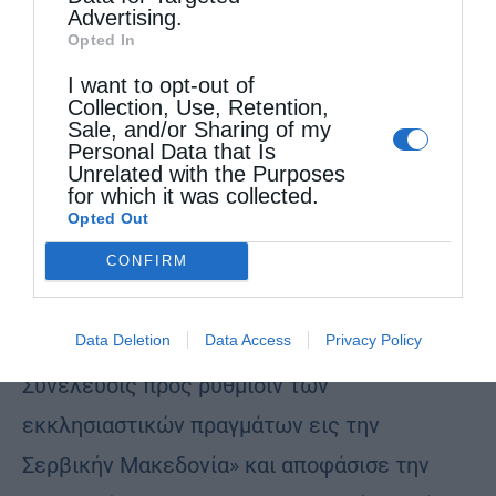
Advertising.
Μακεδονίας(…)».
Opted In
I want to opt-out of
15 Σεπτεμβρίου: Ενθρονίζεται νέος
Collection, Use, Retention,
Πατριάρχης των Σέρβων ο Επίσκοπος Ζίτσης
Sale, and/or Sharing of my
Personal Data that Is
Γερμανός Τζόριτς, παρουσία του υπουργού
Unrelated with the Purposes
for which it was collected.
Θρησκευμάτων Ραντοσάλεβιτς.
Opted Out
CONFIRM
Οκτώβριος: Συνεδριάζει με τη συμμετοχή
203 κληρικών και λαϊκών η λεγόμενη
Data Deletion
Data Access
Privacy Policy
«Μακεδονική Λαϊκο-εκκλησιαστική
Συνέλευσις προς ρύθμισιν των
εκκλησιαστικών πραγμάτων εις την
Σερβικήν Μακεδονία» και αποφάσισε την