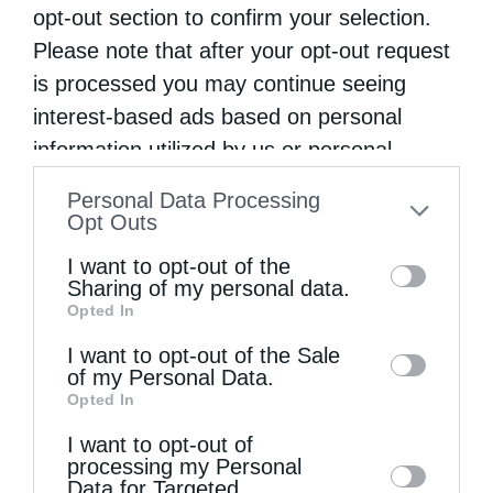
Μακεδονίας έλαβε διαφόρους αποφάσεις».
opt-out section to confirm your selection.
Οπως προστίθεται στο επίσημο έντυπο της
Please note that after your opt-out request
is processed you may continue seeing
Συνόδου της Εκκλησίας της Ελλάδος της
interest-based ads based on personal
εποχής εκείνης, «η Ολομέλεια του
information utilized by us or personal
λεγομένου Συμβουλίου Πρωτοβουλίας
information disclosed to third parties prior
Personal Data Processing
διεπίστωσεν ότι η Σύνοδος της Ιεραρχίας
to your opt-out. You may separately opt-out
Opt Outs
της Σερβικής Ορθοδόξου Εκκλησίας δεν
of the further disclosure of your personal
I want to opt-out of the
information by third parties on the IAB’s list
εξεπλήρωσε τας υποχρεώσεις της, αίτινες
Sharing of my personal data.
Opted In
of downstream participants. This
απορρέουν εκ της συναφθείσης συμφωνίας
information may also be disclosed by us to
I want to opt-out of the Sale
μεταξύ του Συμβουλίου Πρωτοβουλίας και
of my Personal Data.
third parties on the
IAB’s List of
της Ιεράς Συνόδου της Σερβικής Ορθοδόξου
Opted In
Downstream Participants
that may further
Εκκλησίας σχετικώς προς την εκλογήν
I want to opt-out of
disclose it to other third parties.
processing my Personal
γηγενών επισκόπων διά τας επαρχίας της
Data for Targeted