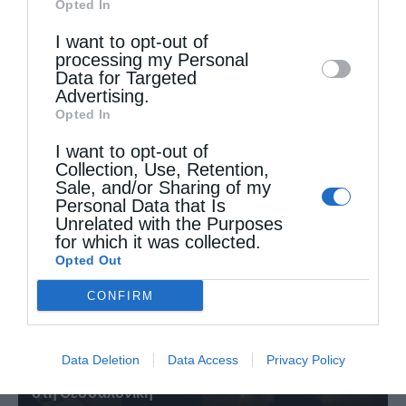
Opted In
Downstream Participants
that may further
Επόμενο άρθρο
I want to opt-out of
disclose it to other third parties.
Κανονικοί επίσκοποι στην Αμερική :«Συμβουλευτείτε τους
processing my Personal
γιατρούς σας »
Data for Targeted
Advertising.
Opted In
ΔΕΙΤΕ ΕΠΙΣΗΣ
I want to opt-out of
Collection, Use, Retention,
Sale, and/or Sharing of my
Personal Data that Is
Unrelated with the Purposes
for which it was collected.
Opted Out
CONFIRM
Data Deletion
Data Access
Privacy Policy
Η πανήγυρις της Μεταμορφώσεως του Σωτήρος
στη Θεσσαλονίκη