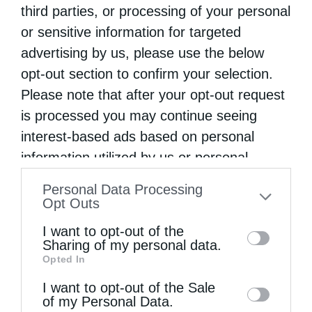
third parties, or processing of your personal
στήριξη και την ολόθυμη συμπαράστασή τους
or sensitive information for targeted
και επικαλείται τις προσευχές όλων για την
advertising by us, please use the below
αντιμετώπιση της παρούσης δοκιμασίας.
opt-out section to confirm your selection.
Please note that after your opt-out request
is processed you may continue seeing
interest-based ads based on personal
information utilized by us or personal
ΓΗΡΟΚΟΜΕΊΟ
ΣΟΥΡΛΊΓΚΕΙΟ ΙΔΡΥΜΑ
information disclosed to third parties prior
Personal Data Processing
to your opt-out. You may separately opt-out
Opt Outs
of the further disclosure of your personal
0
ΜΟΙΡΑΣΟΥ
I want to opt-out of the
information by third parties on the IAB’s list
Sharing of my personal data.
Opted In
of downstream participants. This
information may also be disclosed by us to
I want to opt-out of the Sale
Προηγούμενο άρθρο
of my Personal Data.
third parties on the
IAB’s List of
Η Εκκλησία μας γιορτάζει τον Αγώνα της Ελευθερίας