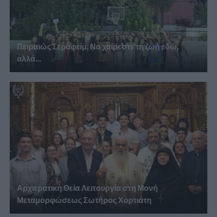
Πειραιώς Σεραφείμ: Να χαίρεστε τη ζωή εδώ,
αλλά...
Αρχιερατική Θεία Λειτουργία στη Μονή
Μεταμορφώσεως Σωτήρος Χορτιάτη