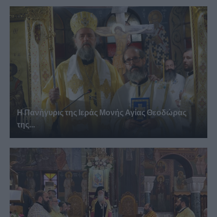
Η Πανήγυρις της Ιεράς Μονής Αγίας Θεοδώρας
της...