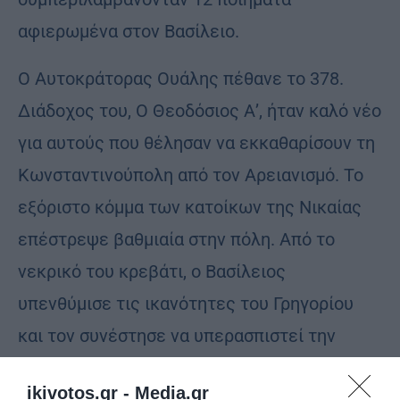
αφιερωμένα στον Βασίλειο.
Ο Αυτοκράτορας Ουάλης πέθανε το 378.
Διάδοχος του, Ο Θεοδόσιος Α’, ήταν καλό νέο
για αυτούς που θέλησαν να εκκαθαρίσουν τη
Κωνσταντινούπολη από τον Αρειανισμό. Το
εξόριστο κόμμα των κατοίκων της Νικαίας
επέστρεψε βαθμιαία στην πόλη. Από το
νεκρικό του κρεβάτι, ο Βασίλειος
υπενθύμισε τις ικανότητες του Γρηγορίου
και τον συνέστησε να υπερασπιστεί την
Τριαδική Παράδοση στην Κωνσταντινούπολη.
ikivotos.gr -
Media.gr