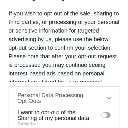
Το 379, η Σύνοδος της Αντιοχείας και ο
If you wish to opt-out of the sale, sharing to
τοπικός Αρχιεπίσκοπος, Μελέτιος, ζήτησαν
third parties, or processing of your personal
τον Γρηγόριο να πάει στην
or sensitive information for targeted
Κωνσταντινούπολη.Παρά τους δισταγμούς
advertising by us, please use the below
του, ο Γρηγόριος δέχθηκε. Η εξαδέλφη του,
opt-out section to confirm your selection.
Θεοδοσία, του πρόσφερε μια έπαυλη για
Please note that after your opt-out request
is processed you may continue seeing
κατοικία – αμέσως ο Γρηγόριος μετέτρεψε
interest-based ads based on personal
την έπαυλη σε Εκκλησία, την οποία ονόμασε
information utilized by us or personal
«Αναστασία» («σκηνή για την ανάσταση της
information disclosed to third parties prior
Personal Data Processing
πίστης»). Εκεί είχε εκδώσει 5 ομιλίες για την
to your opt-out. You may separately opt-out
Opt Outs
Αγία Τριάδα.:
of the further disclosure of your personal
I want to opt-out of the
information by third parties on the IAB’s list
Sharing of my personal data.
Κοιτάξτε αυτά τα γεγονότα: Ο Χριστός
Opted In
of downstream participants. This