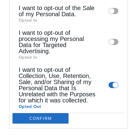
γεννιέται, Το Άγιο Πνεύμα είναι ο Πρόδρομος
information may also be disclosed by us to
I want to opt-out of the Sale
of my Personal Data.
third parties on the
IAB’s List of
του. Ο Χριστός βαπτίζεται, Το Άγιο Πνεύμα
Opted In
Downstream Participants
that may further
το μαρτυρεί… Ο Χριστός κάνει θαύματα, Το
I want to opt-out of
disclose it to other third parties.
Άγιο Πνεύμα τα συνοδεύει. Ο Χριστός
processing my Personal
Data for Targeted
σταυρώνεται, Το Άγιο Πνεύμα παίρνει τη
Advertising.
Opted In
θέση Του. Τι θαυμαστά πράγματα σκοπεύει να
I want to opt-out of
κάνει ο Θεός και δεν είναι δυνατά για
Collection, Use, Retention,
Sale, and/or Sharing of my
Αυτόν…;
Personal Data that Is
Unrelated with the Purposes
for which it was collected.
Opted Out
CONFIRM
Οι ομιλίες του Γρηγορίου έτυχαν καλής