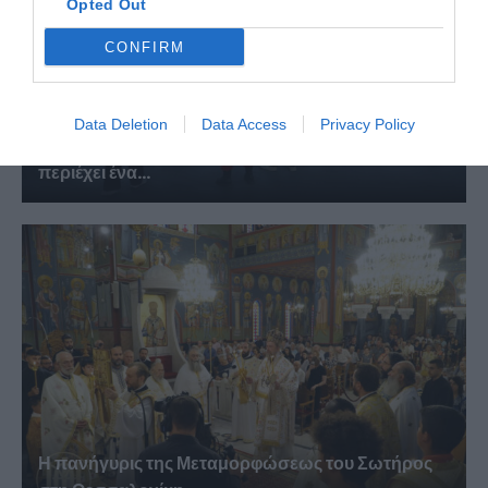
Opted Out
CONFIRM
Data Deletion
Data Access
Privacy Policy
Ελληνικός Ερυθρός Σταυρός: Τι πρέπει να
περιέχει ένα...
Η πανήγυρις της Μεταμορφώσεως του Σωτήρος