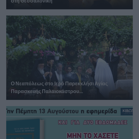
στη Θεσσαλονίκη
Ο Νεαπόλεως στο Ιερό Παρεκκλήσι Αγίας
Παρασκευής Παλαιοκάστρου...