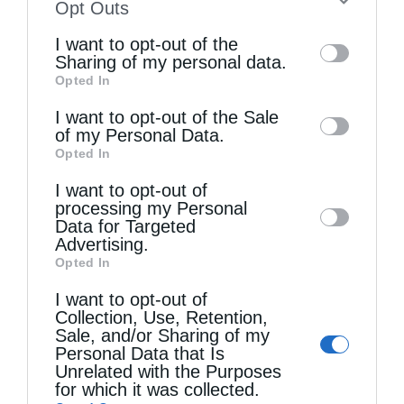
to your opt-out. You may separately opt-out
Opt Outs
ΔΕΙΤΕ ΕΠΙΣΗΣ
of the further disclosure of your personal
I want to opt-out of the
information by third parties on the IAB’s list
Sharing of my personal data.
Opted In
of downstream participants. This
information may also be disclosed by us to
I want to opt-out of the Sale
of my Personal Data.
third parties on the
IAB’s List of
Opted In
Downstream Participants
that may further
I want to opt-out of
disclose it to other third parties.
processing my Personal
Data for Targeted
Advertising.
Opted In
Δημητριάδος Ιγνάτιος: «Ο Ναός είναι ο τόπος της...
I want to opt-out of
Collection, Use, Retention,
Sale, and/or Sharing of my
Personal Data that Is
Unrelated with the Purposes
for which it was collected.