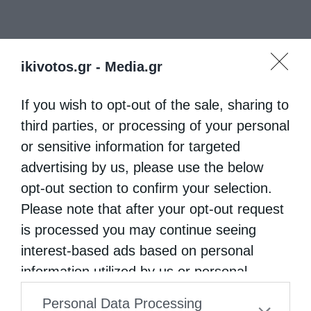
ikivotos.gr -
Media.gr
ΑΓΙΟΣ ΦΏΤΙΟΣ
If you wish to opt-out of the sale, sharing to
third parties, or processing of your personal
0
ΜΟΙΡΑΣΟΥ
or sensitive information for targeted
advertising by us, please use the below
opt-out section to confirm your selection.
Προηγούμενο άρθρο
Please note that after your opt-out request
Τί είναι η Παλαιά Διαθήκη; (η) Η ΜΥΣΤΙΚΗ ΛΑΒΙΔΑ (Από την
is processed you may continue seeing
εορτή της Υπαπαντής)
interest-based ads based on personal
Επόμενο άρθρο
information utilized by us or personal
Στήριξη μητροπόλεων μέσω ΕΣΠΑ
information disclosed to third parties prior
Personal Data Processing