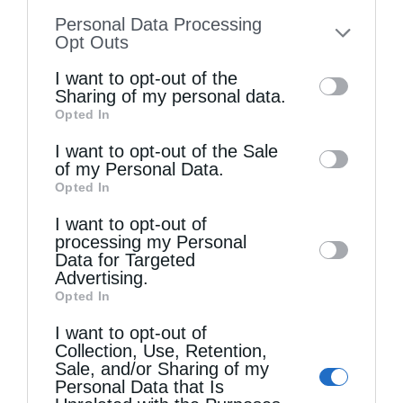
information disclosed to third parties prior
Personal Data Processing
to your opt-out. You may separately opt-out
Opt Outs
Πειραιώς Σεραφείμ: Να χαίρεστε τη ζωή εδώ,
of the further disclosure of your personal
αλλά...
I want to opt-out of the
information by third parties on the IAB’s list
Sharing of my personal data.
Opted In
of downstream participants. This
information may also be disclosed by us to
I want to opt-out of the Sale
of my Personal Data.
third parties on the
IAB’s List of
Opted In
Downstream Participants
that may further
I want to opt-out of
disclose it to other third parties.
processing my Personal
Data for Targeted
Advertising.
Opted In
Αρχιερατική Θεία Λειτουργία στη Μονή
Μεταμορφώσεως Σωτήρος Χορτιάτη
I want to opt-out of
Collection, Use, Retention,
Sale, and/or Sharing of my
Personal Data that Is