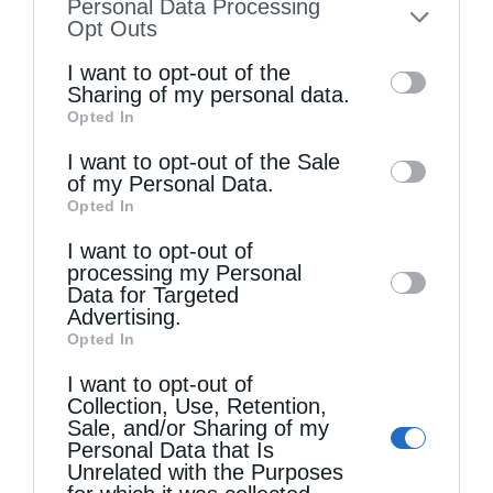
Personal Data Processing
Το Πρόγραμμα των Ιερών Ακολουθιών μηνός
to your opt-out. You may separately opt-out
Opt Outs
Αυγούστου στον...
of the further disclosure of your personal
I want to opt-out of the
information by third parties on the IAB’s list
Sharing of my personal data.
Opted In
of downstream participants. This
information may also be disclosed by us to
I want to opt-out of the Sale
of my Personal Data.
third parties on the
IAB’s List of
Opted In
Downstream Participants
that may further
I want to opt-out of
disclose it to other third parties.
processing my Personal
Data for Targeted
Advertising.
Δύο τόνους τρόφιμα και είδη προσωπικής
Opted In
υγιεινής στα...
I want to opt-out of
Collection, Use, Retention,
Sale, and/or Sharing of my
Personal Data that Is
Unrelated with the Purposes