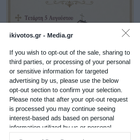
ikivotos.gr -
Media.gr
Ιερά Πανήγυρις Ιερού Ναού Μεταμορφώσεως του
If you wish to opt-out of the sale, sharing to
Σωτήρος Άρδασσας...
third parties, or processing of your personal
or sensitive information for targeted
advertising by us, please use the below
opt-out section to confirm your selection.
Please note that after your opt-out request
is processed you may continue seeing
interest-based ads based on personal
information utilized by us or personal
information disclosed to third parties prior