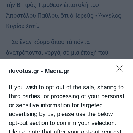
τήν Β΄ πρός Τιμόθεον ἐπιστολή τοῦ
Ἀποστόλου Παύλου, ὅτι ὁ Ἱερεύς «Ἄγγελος
Κυρίου ἐστί».
Σέ ἕναν κόσμο ὅπου τά πάντα
ἀνατρέπονται γοργά, σέ μία ἐποχή πού
ἀμφισβητεῖ τίς παραδεδομένες ἀξίες, ὁ
ikivotos.gr -
Media.gr
Κύριος Ἰησοῦς Χριστός, «χθές καί σήμερον ὁ
αὐτός καί εἰς τούς αἰῶνας», δέν παύει νά
If you wish to opt-out of the sale, sharing to
καλεῖ ὅλον τόν κόσμο κοντά του καί δέν
third parties, or processing of your personal
or sensitive information for targeted
σταματᾶ νά ἀναζητεῖ τούς λίγους ἐκείνους
advertising by us, please use the below
ἀνθρώπους, οἱ ὁποῖοι θά θελήσουν νά
opt-out section to confirm your selection.
σηκώσουν τό βάρος τῆς Ἱερωσύνης.
Please note that after your opt-out request