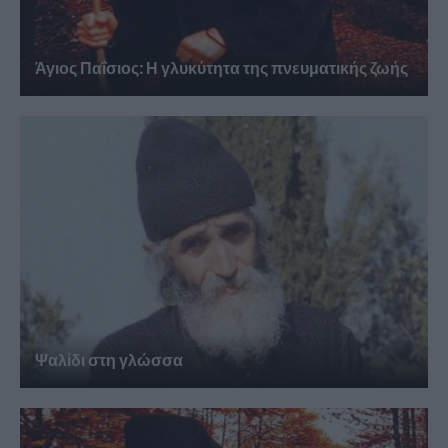
Άγιος Παΐσιος: Η γλυκύτητα της πνευματικής ζωής
Ψαλίδι στη γλώσσα