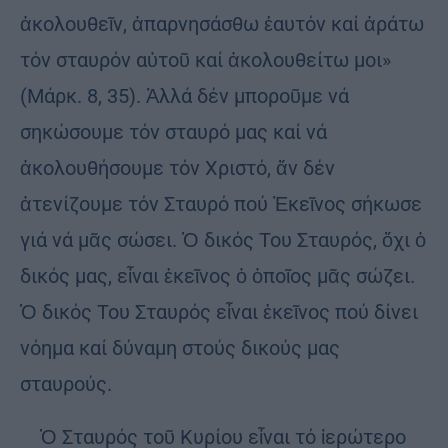
ἀκολουθεῖν, ἀπαρνησάσθω ἑαυτόν καί ἀράτω
τόν σταυρόν αὐτοῦ καί ἀκολουθείτω μοι»
(Μάρκ. 8, 35). Ἀλλά δέν μποροῦμε νά
σηκώσουμε τόν σταυρό μας καί νά
ἀκολουθήσουμε τόν Χριστό, ἄν δέν
ἀτενίζουμε τόν Σταυρό πού Ἐκεῖνος σήκωσε
γιά νά μᾶς σώσει. Ὁ δικός Του Σταυρός, ὄχι ὁ
δικός μας, εἶναι ἐκεῖνος ὁ ὁποῖος μᾶς σώζει.
Ὁ δικός Του Σταυρός εἶναι ἐκεῖνος πού δίνει
νόημα καί δύναμη στούς δικούς μας
σταυρούς.
Ὁ Σταυρός τοῦ Κυρίου εἶναι τό ἱερώτερο