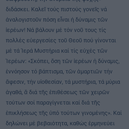
διδάσκει. Καλεῖ τούς πιστούς γονεῖς νά
ἀναλογιστοῦν πόση εἶναι ἡ δύναμις τῶν
ἱερέων! Νά βάλουν μέ τόν νοῦ τους τίς
πολλές εὐεργεσίες τοῦ Θεοῦ πού γίνονται
μέ τά Ἱερά Μυστήρια καί τίς εὐχές τῶν
Ἱερέων: «Σκόπει, ὅση τῶν ἱερέων ἡ δύναμις,
ἐννόησον τό βάπτισμα, τῶν ἁμαρτιῶν τήν
ἄφεσιν, τήν υἱοθεσίαν, τά μυστήρια, τά μύρια
ἀγαθά, ἅ διά τῆς ἐπιθέσεως τῶν χειρῶν
τούτων σοί παραγίγνεται καί διά τῆς
ἐπικλήσεως τῆς ὑπό τούτων γινομένης». Καί
δηλώνει μέ βεβαιότητα, καθώς ἑρμηνεύει