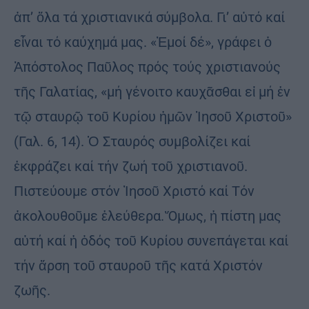
ἀπ’ ὅλα τά χριστιανικά σύμβολα. Γι’ αὐτό καί
εἶναι τό καύχημά μας. «Ἐμοί δέ», γράφει ὁ
Ἀπόστολος Παῦλος πρός τούς χριστιανούς
τῆς Γαλατίας, «μή γένοιτο καυχᾶσθαι εἰ μή ἐν
τῷ σταυρῷ τοῦ Κυρίου ἡμῶν Ἰησοῦ Χριστοῦ»
(Γαλ. 6, 14). Ὁ Σταυρός συμβολίζει καί
ἐκφράζει καί τήν ζωή τοῦ χριστιανοῦ.
Πιστεύουμε στόν Ἰησοῦ Χριστό καί Τόν
ἀκολουθοῦμε ἐλεύθερα. Ὅμως, ἡ πίστη μας
αὐτή καί ἡ ὁδός τοῦ Κυρίου συνεπάγεται καί
τήν ἄρση τοῦ σταυροῦ τῆς κατά Χριστόν
ζωῆς.