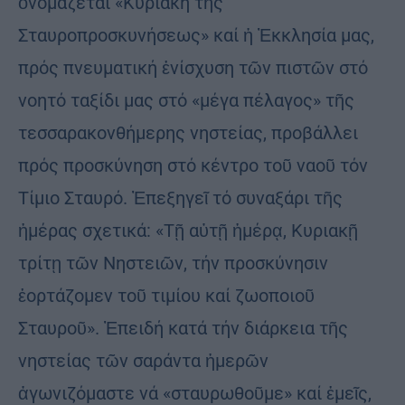
ὀνομάζεται «Κυριακή τῆς
Σταυροπροσκυνήσεως» καί ἡ Ἐκκλησία μας,
πρός πνευματική ἐνίσχυση τῶν πιστῶν στό
νοητό ταξίδι μας στό «μέγα πέλαγος» τῆς
τεσσαρακονθήμερης νηστείας, προβάλλει
πρός προσκύνηση στό κέντρο τοῦ ναοῦ τόν
Τίμιο Σταυρό. Ἐπεξηγεῖ τό συναξάρι τῆς
ἡμέρας σχετικά: «Τῇ αὐτῇ ἡμέρᾳ, Κυριακῇ
τρίτῃ τῶν Νηστειῶν, τήν προσκύνησιν
ἑορτάζομεν τοῦ τιμίου καί ζωοποιοῦ
Σταυροῦ». Ἐπειδή κατά τήν διάρκεια τῆς
νηστείας τῶν σαράντα ἡμερῶν
ἀγωνιζόμαστε νά «σταυρωθοῦμε» καί ἐμεῖς,