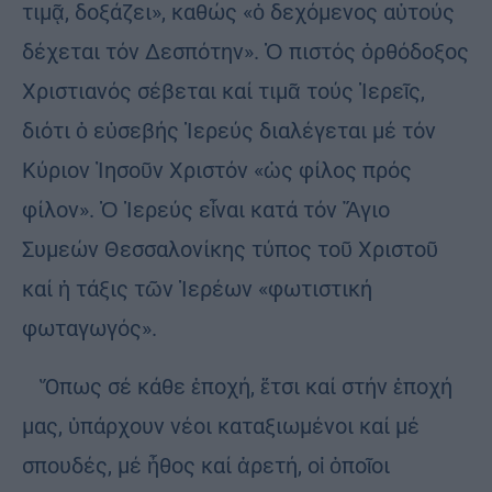
τιμᾷ, δοξάζει», καθώς «ὁ δεχόμενος αὐτούς
δέχεται τόν Δεσπότην». Ὁ πιστός ὀρθόδοξος
Χριστιανός σέβεται καί τιμᾶ τούς Ἱερεῖς,
διότι ὁ εὐσεβής Ἱερεύς διαλέγεται μέ τόν
Κύριον Ἰησοῦν Χριστόν «ὡς φίλος πρός
φίλον». Ὁ Ἱερεύς εἶναι κατά τόν Ἅγιο
Συμεών Θεσσαλονίκης τύπος τοῦ Χριστοῦ
καί ἡ τάξις τῶν Ἱερέων «φωτιστική
φωταγωγός».
Ὅπως σέ κάθε ἐποχή, ἔτσι καί στήν ἐποχή
μας, ὑπάρχουν νέοι καταξιωμένοι καί μέ
σπουδές, μέ ἦθος καί ἀρετή, οἱ ὁποῖοι