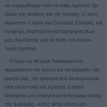
νά «νεκρωθοῦμε» ἀπό τά πάθη, ἔχοντας τήν
πίκρα τῆς ἀκηδίας καί τῆς πτώσης, γι’ αὐτό
ὑψώνεται ὁ τίμιος καί ζωοποιός Σταυρός, γιά
ἀναψυχή, ὑποστήριξη καί παρηγορία ὅλων
μας, θυμίζοντάς μας τά πάθη τοῦ Κυρίου
Ἰησοῦ Χριστοῦ.
Ἡ Ἁγία καί Μεγάλη Τεσσαρακοστή
σηματοδοτεῖ τόν ἀγῶνα γιά «σταύρωση» τοῦ
ἑαυτοῦ μας, τήν ἐμπειρία πού ἀποκομίζουμε
ἀπό τήν ἐντολή τοῦ Χριστοῦ, ἡ ὁποία
ἀκούγεται στό εὐαγγελικό ἀνάγνωσμα αὐτῆς
τῆς Κυριακῆς: «ὅστις θέλει ὀπίσω μου