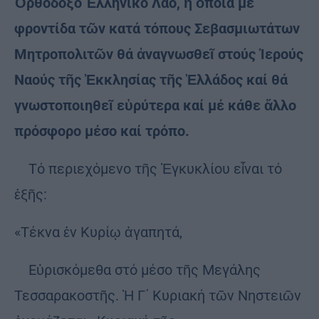
Ὀρθόδοξο Ἑλληνικό Λαό, ἡ ὁποία μέ
φροντίδα τῶν κατά τόπους Σεβασμιωτάτων
Μητροπολιτῶν θά ἀναγνωσθεῖ στούς Ἱερούς
Ναούς τῆς Ἐκκλησίας τῆς Ἑλλάδος καί θά
γνωστοποιηθεῖ εὑρύτερα καί μέ κάθε ἄλλο
πρόσφορο μέσο καί τρόπο.
Τό περιεχόμενο τῆς Ἐγκυκλίου εἶναι τό
ἑξῆς:
«Τέκνα ἐν Κυρίῳ ἀγαπητά,
Εὑρισκόμεθα στό μέσο τῆς Μεγάλης
Τεσσαρακοστῆς. Ἡ Γ΄ Κυριακή τῶν Νηστειῶν