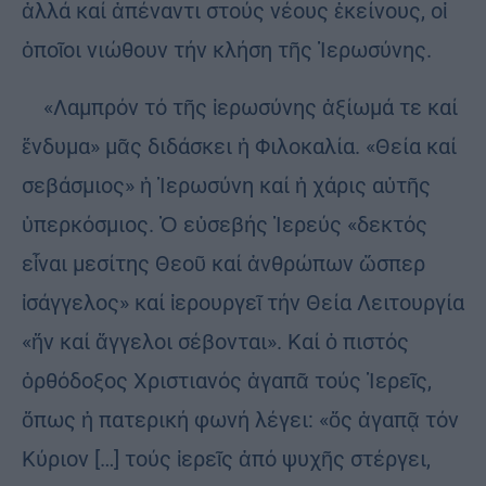
ἀλλά καί ἀπέναντι στούς νέους ἐκείνους, οἱ
ὁποῖοι νιώθουν τήν κλήση τῆς Ἱερωσύνης.
«Λαμπρόν τό τῆς ἱερωσύνης ἀξίωμά τε καί
ἔνδυμα» μᾶς διδάσκει ἡ Φιλοκαλία. «Θεία καί
σεβάσμιος» ἡ Ἱερωσύνη καί ἡ χάρις αὐτῆς
ὑπερκόσμιος. Ὁ εὐσεβής Ἱερεύς «δεκτός
εἶναι μεσίτης Θεοῦ καί ἀνθρώπων ὥσπερ
ἰσάγγελος» καί ἱερουργεῖ τήν Θεία Λειτουργία
«ἥν καί ἄγγελοι σέβονται». Καί ὁ πιστός
ὀρθόδοξος Χριστιανός ἀγαπᾶ τούς Ἱερεῖς,
ὅπως ἡ πατερική φωνή λέγει: «ὅς ἀγαπᾷ τόν
Κύριον […] τούς ἱερεῖς ἀπό ψυχῆς στέργει,