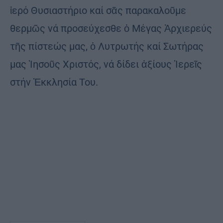
ἱερό Θυσιαστήριο καί σᾶς παρακαλοῦμε
θερμῶς νά προσεύχεσθε ὁ Μέγας Ἀρχιερεύς
τῆς πίστεώς μας, ὁ Λυτρωτής καί Σωτήρας
μας Ἰησοῦς Χριστός, νά δίδει ἀξίους Ἱερεῖς
στήν Ἐκκλησία Του.