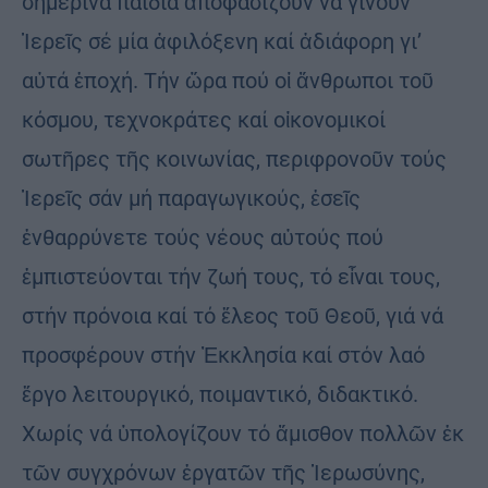
σημερινά παιδιά ἀποφασίζουν νά γίνουν
Ἱερεῖς σέ μία ἀφιλόξενη καί ἀδιάφορη γι’
αὐτά ἐποχή. Τήν ὥρα πού οἱ ἄνθρωποι τοῦ
κόσμου, τεχνοκράτες καί οἰκονομικοί
σωτῆρες τῆς κοινωνίας, περιφρονοῦν τούς
Ἱερεῖς σάν μή παραγωγικούς, ἐσεῖς
ἐνθαρρύνετε τούς νέους αὐτούς πού
ἐμπιστεύονται τήν ζωή τους, τό εἶναι τους,
στήν πρόνοια καί τό ἔλεος τοῦ Θεοῦ, γιά νά
προσφέρουν στήν Ἐκκλησία καί στόν λαό
ἔργο λειτουργικό, ποιμαντικό, διδακτικό.
Χωρίς νά ὑπολογίζουν τό ἄμισθον πολλῶν ἐκ
τῶν συγχρόνων ἐργατῶν τῆς Ἱερωσύνης,