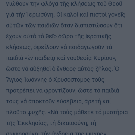
νιώθουν τήν φλόγα τῆς κλήσεως τοῦ Θεοῦ
γιά τήν Ἱερωσύνη. Οἱ καλοί καί πιστοί γονεῖς
αὐτῶν τῶν παιδιῶν ὅταν διαπιστώσουν ὅτι
ἔχουν αὐτό τό θεῖο δῶρο τῆς ἱερατικῆς
κλήσεως, ὀφείλουν νά παιδαγωγοῦν τά
παιδιά «ἐν παιδείᾳ καί νουθεσίᾳ Κυρίου»,
ὥστε νά αὐξηθεῖ ὁ ἔνθεος αὐτός ζῆλος. Ὁ
Ἅγιος Ἰωάννης ὁ Χρυσόστομος τούς
προτρέπει νά φροντίζουν, ὥστε τά παιδιά
τους νά ἀποκτοῦν εὐσέβεια, ἀρετή καί
πλοῦτο ψυχῆς. «Νά τούς μάθετε τά μυστήρια
τῆς Ἐκκλησίας, τή δικαιοσύνη, τή
σωφροσύνη, τήν ἀνδρεία τῆς ψυχῆς»