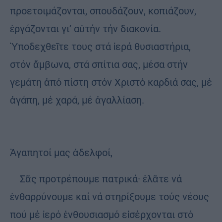
προετοιμάζονται, σπουδάζουν, κοπιάζουν,
ἐργάζονται γι’ αὐτήν τήν διακονία.
Ὑποδεχθεῖτε τους στά ἱερά θυσιαστήρια,
στόν ἄμβωνα, στά σπίτια σας, μέσα στήν
γεμάτη ἀπό πίστη στόν Χριστό καρδιά σας, μέ
ἀγάπη, μέ χαρά, μέ ἀγαλλίαση.
Ἀγαπητοί μας ἀδελφοί,
Σᾶς προτρέπουμε πατρικά· ἐλᾶτε νά
ἐνθαρρύνουμε καί νά στηρίξουμε τούς νέους
πού μέ ἱερό ἐνθουσιασμό εἰσέρχονται στό