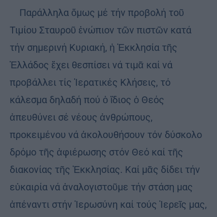
Παράλληλα ὅμως μέ τήν προβολή τοῦ
Τιμίου Σταυροῦ ἐνώπιον τῶν πιστῶν κατά
τήν σημερινή Κυριακή, ἡ Ἐκκλησία τῆς
Ἑλλάδος ἔχει θεσπίσει νά τιμᾶ καί νά
προβάλλει τίς Ἱερατικές Κλήσεις, τό
κάλεσμα δηλαδή πού ὁ ἴδιος ὁ Θεός
ἀπευθύνει σέ νέους ἀνθρώπους,
προκειμένου νά ἀκολουθήσουν τόν δύσκολο
δρόμο τῆς ἀφιέρωσης στόν Θεό καί τῆς
διακονίας τῆς Ἐκκλησίας. Καί μᾶς δίδει τήν
εὐκαιρία νά ἀναλογιστοῦμε τήν στάση μας
ἀπέναντι στήν Ἱερωσύνη καί τούς Ἱερεῖς μας,