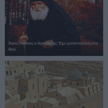
Άγιος Παΐσιος ο Αγιορείτης: Ἐχε εμπιστοσύνη στο
Θεό