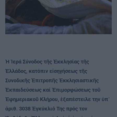
Ἡ Ἱερά Σύνοδος τῆς Ἐκκλησίας τῆς
Ἑλλάδος, κατόπιν εἰσηγήσεως τῆς
Συνοδικῆς Ἐπιτροπῆς Ἐκκλησιαστικῆς
Ἐκπαιδεύσεως καί Ἐπιμορφώσεως τοῦ
Ἐφημεριακοῦ Κλήρου, ἐξαπέστειλε την ὑπ᾿
ἀριθ. 3038 Ἐγκύκλιό Της πρός τον