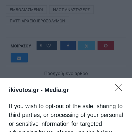
ΕΜΒΟΛΙΑΣΜΈΝΟΙ
ΝΑΌΣ ΑΝΑΣΤΆΣΕΩΣ
ΠΑΤΡΙΑΡΧΕΊΟ ΙΕΡΟΣΟΛΎΜΩΝ
0
ΜΟΙΡΑΣΟΥ
Προηγούμενο άρθρο
Μεγάλη Παρασκευή: Ω, γλυκύ μου έαρ με μέτρα κατά του
κορωνοϊού
ikivotos.gr -
Media.gr
Επόμενο άρθρο
Δεν συνεργάζονται οι μοναχές που κόλλησαν κορωνοϊό στη
If you wish to opt-out of the sale, sharing to
Λαμία.Αποκλεισμένο το μοναστήρι
third parties, or processing of your personal
or sensitive information for targeted
ΔΕΙΤΕ ΕΠΙΣΗΣ