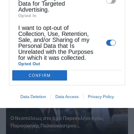
Data for Targeted
Advertising.
Opted In
I want to opt-out of
Η πανήγυρις της Μεταμορφώσεως του Σωτήρος
Collection, Use, Retention,
στη Θεσσαλονίκη
Sale, and/or Sharing of my
Personal Data that Is
Unrelated with the Purposes
for which it was collected.
Opted Out
CONFIRM
Data Deletion
Data Access
Privacy Policy
Ο Νεαπόλεως στο Ιερό Παρεκκλήσι Αγίας
Παρασκευής Παλαιοκάστρου...