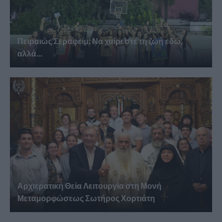
Πειραιώς Σεραφείμ: Να χαίρεστε τη ζωή εδώ,
αλλά...
Αρχιερατική Θεία Λειτουργία στη Μονή
Μεταμορφώσεως Σωτήρος Χορτιάτη