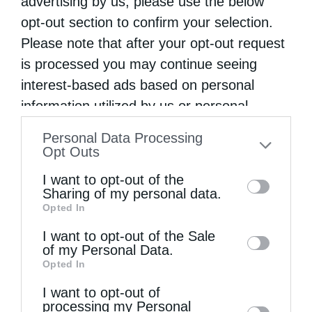
advertising by us, please use the below
opt-out section to confirm your selection.
Please note that after your opt-out request
is processed you may continue seeing
interest-based ads based on personal
information utilized by us or personal
information disclosed to third parties prior
Personal Data Processing
to your opt-out. You may separately opt-out
Opt Outs
of the further disclosure of your personal
I want to opt-out of the
Ελληνικός Ερυθρός Σταυρός: Τι πρέπει να
information by third parties on the IAB’s list
Sharing of my personal data.
περιέχει ένα...
Opted In
of downstream participants. This
information may also be disclosed by us to
I want to opt-out of the Sale
of my Personal Data.
third parties on the
IAB’s List of
Opted In
Downstream Participants
that may further
I want to opt-out of
disclose it to other third parties.
processing my Personal