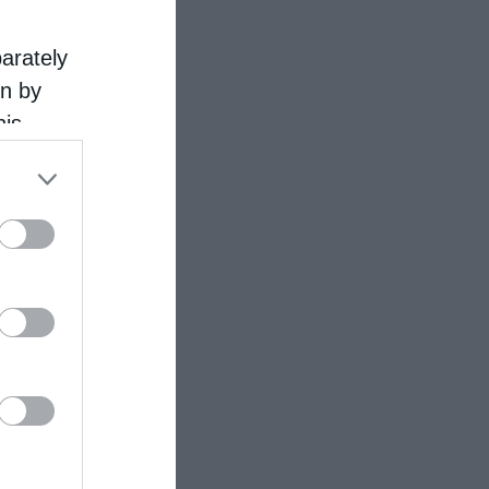
parately
on by
his
 the
ose it to