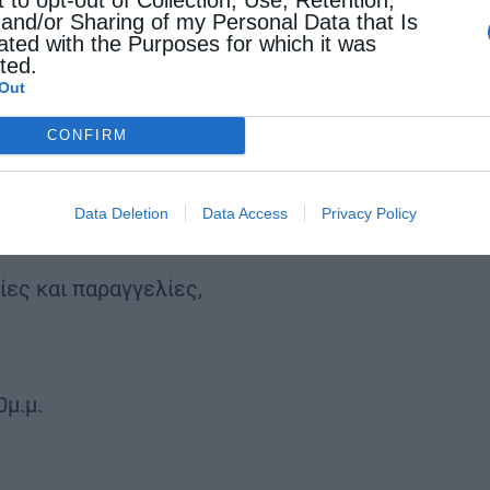
 and/or Sharing of my Personal Data that Is
φους των Αγίων, μέσα σε ξεχωριστούς τάφους.
ated with the Purposes for which it was
cted.
Out
ερα πλούσιο φωτογραφικό υλικό, αφηγείται τη ζωή
υργικό τρόπο με τον οποίο έγινε γνωστή η
CONFIRM
α σημεία όπου βρίσκονταν οι τάφοι τους.
Data Deletion
Data Access
Privacy Policy
ίες και παραγγελίες,
0μ.μ.