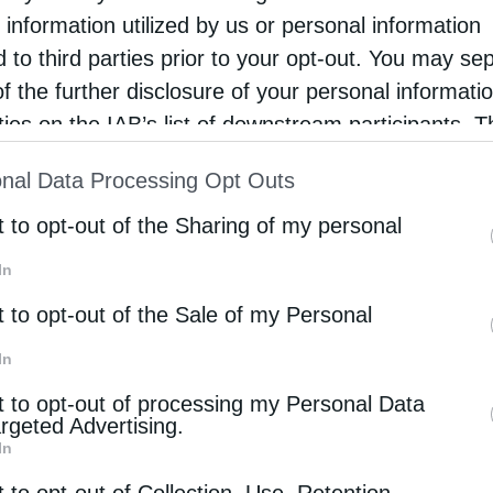
 information utilized by us or personal information
αι χειροτονήθηκε διάκονος.
d to third parties prior to your opt-out. You may se
of the further disclosure of your personal informati
, οι δύο κληρικοί κατέφυγαν στη Θερμή της
rties on the IAB’s list of downstream participants. T
στην παλαιά Μονή του Γενεσίου της Θεοτόκου, η
ion may also be disclosed by us to third parties on
αταστραφεί από πειρατές το 1235.
nal Data Processing Opt Outs
st of Downstream Participants
that may further discl
rd parties.
t to opt-out of the Sharing of my personal
, οι οποίοι σε μια επιδρομή τους στο μοναστήρι,
σε με σκληρά και ανηλεή βασανιστήρια και
In
 την Τρίτη της Διακαινησίμου, στις 9 Απριλίου
t to opt-out of the Sale of my Personal
 1463) και τη δωδεκάχρονη Αγία Ειρήνη,
In
.
t to opt-out of processing my Personal Data
argeted Advertising.
Αγίας Ειρήνης, Βασίλειος, η σύζυγός του Μαρία,
In
 ο δάσκαλος Θεόδωρος και ο γιατρός Αλέξανδρος,
t to opt-out of Collection, Use, Retention,