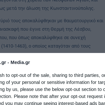
σως μετά την άλωση της Κωνσταντινούπολης.
τύριό τους αποκαλύφθηκαν με θαυματουργικό και
 ανασκαφή που έγινε στη Θερμή της Λέσβου,
που, που όπως αποκαλύφθηκε σε συνεχή
(1410-1463), ο οποίος καταγόταν από τους
.gr -
Media.gr
σκαρης ή Λασκαρίδης και πριν από τη μοναχική
χιλίαρχος στον βυζαντινό στρατό.
sh to opt-out of the sale, sharing to third parties, o
ng of your personal or sensitive information for ta
ε και με το οφίκιο του αρχιμανδρίτη και του
ing by us, please use the below opt-out section to 
 και σε μια αποστολή του στο Μορλαί της
ection. Please note that after your opt-out request 
d you may continue seeing interest-based ads ba
όλαο (Κωσταντάκη), ο οποίος αποφάσισε να