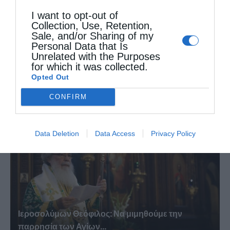
I want to opt-out of
Collection, Use, Retention,
Sale, and/or Sharing of my
Personal Data that Is
Unrelated with the Purposes
Αυστραλίας Μακάριος: «Ο Χριστός έδειξε τη
for which it was collected.
λαμπρότητα της...
Opted Out
CONFIRM
Data Deletion
Data Access
Privacy Policy
Ιεροσολύμων Θεόφιλος: Να μιμηθούμε την
παρρησία των Αγίων...