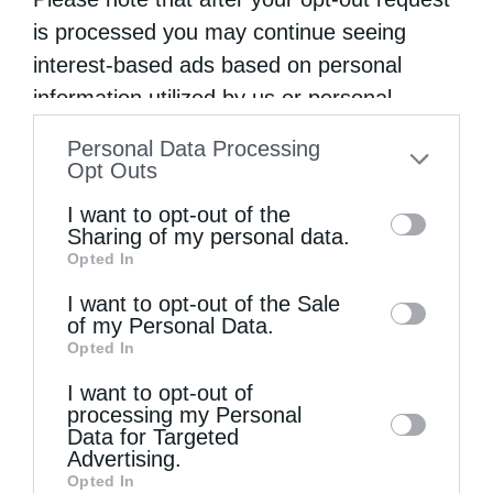
βλέπουμε...
is processed you may continue seeing
interest-based ads based on personal
information utilized by us or personal
information disclosed to third parties prior
Personal Data Processing
to your opt-out. You may separately opt-out
Opt Outs
of the further disclosure of your personal
I want to opt-out of the
information by third parties on the IAB’s list
Sharing of my personal data.
Opted In
of downstream participants. This
information may also be disclosed by us to
I want to opt-out of the Sale
Χειροτονία Διακόνου από τον Αρχιεπίσκοπο
of my Personal Data.
third parties on the
IAB’s List of
Αυστραλίας στην Ιερά...
Opted In
Downstream Participants
that may further
I want to opt-out of
disclose it to other third parties.
processing my Personal
Data for Targeted
Advertising.
Opted In