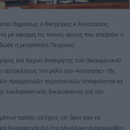
έσει δημοσίως ο δικηγόρος κ.Αναστάσιος
νη με αφορμή τις ποινές αργίες που επέβαλε ο
έδωσε η μητρόπολη Πειραιώς .
γόρος καί ἄρχων Ἀσηκρήτης τοῦ Οἰκουμενικοῦ
ει αὐτοκλήτως τόν ρόλο τοῦ «κήνσορος» τῆς
τῶν πραγματικῶν περιστατικῶν ἀποφαίνεται ex
τῆς ἐκκλησιαστικῆς δικαιοδσύνης καί τήν
μάτων πρέπει νά ἔχεις ὑπ’ ὄψιν σου τά
ικά ἔγγραφα καί ὄχι ἕνα ὀλιγόλογο ἀνακοινωθέν.