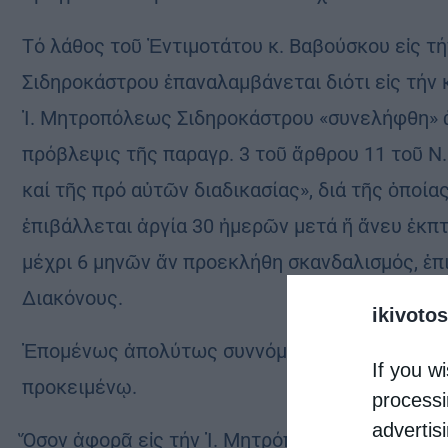
Τό λάθος τοῦ Ἐντιμοτάτου κ. Βαβούσκου εἰς τ
Σιδηροκάστρου ἐπαναλαμβάνεται διότι εἰς τήν 
Ἱ. Μητροπόλεως Σιδηροκάστρου «συνελήφθη» ἀγ
πρόβλεψις τῆς παραγρ. 3 τοῦ ἄρθρου 11 τοῦ Ν
καί τῆς πρό αὐτῶν διαδικασίας», διά τῆς ὁποί
ἐπιβάλλεται ἀργία 30 ἡμερῶν μετά ἤ ἄνευ ἐκ
μέχρι 6 μηνῶν ἄν προεκλήθη σκανδαλισμός, ἐπ
Διακόνους.
ikivotos
Ἑπομένως ἀπολύτως συννόμως ἐνήργησε ὁ Σεβ
If you wi
προκειμένῳ.
processi
advertis
Ὅσον ἀφορᾶ εἰς τήν Ἱ. Μητρόπολιν Πειραιῶς ὁ