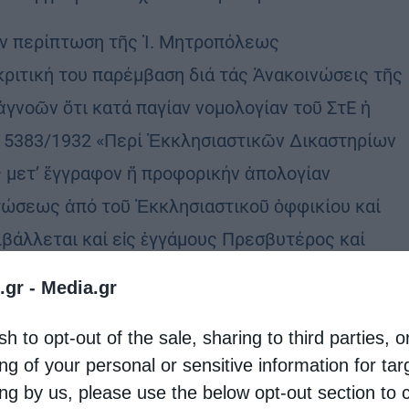
ήν περίπτωση τῆς Ἱ. Μητροπόλεως
κριτική του παρέμβαση διά τάς Ἀνακοινώσεις τῆς
νοῶν ὅτι κατά παγίαν νομολογίαν τοῦ ΣτΕ ἡ
. 5383/1932 «Περί Ἐκκλησιαστικῶν Δικαστηρίων
ας μετ’ ἔγγραφον ἤ προφορικήν ἀπολογίαν
πτώσεως ἀπό τοῦ Ἐκκλησιαστικοῦ ὀφφικίου καί
ιβάλλεται καί εἰς ἐγγάμους Πρεσβυτέρος καί
.gr -
Media.gr
. Μητροπολίτης Σιδηροκάστρου κ. Μακάριος ἐν
sh to opt-out of the sale, sharing to third parties, o
ng of your personal or sensitive information for ta
ing by us, please use the below opt-out section to 
 Ἐντιμότατος κ. Βαβοῦσκος ἀγνοῶν τά κείμενα