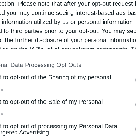
ection. Please note that after your opt-out request 
ίνεται καί πάλιν ἐσφαλμένως, διότι ἡ διαδικασία
d you may continue seeing interest-based ads ba
ιαστικῶν Δικαστηρίων καί τῆς πρό αὐτῶν
 information utilized by us or personal information
τάγνωση αἱρετικῶν ἀπόψεων τοῦ Κληρικοῦ, ἀλλά
d to third parties prior to your opt-out. You may se
of the further disclosure of your personal informati
ὐλογίας τοῦ Ποιμενάρχου του θεολογικοῦ
rties on the IAB’s list of downstream participants. T
 ἐντολῆς αὐτοῦ.
ion may also be disclosed by us to third parties on
nal Data Processing Opt Outs
st of Downstream Participants
that may further discl
ιά τήν ἀπείθειαν καί καταφρόνησιν τοῦ οἰκείου
rd parties.
t to opt-out of the Sharing of my personal
ῦ, πού ἀποτελεῖ παρεπόμενο ἀδίκημα βασικοῦ
ικῆς Συνόδου, νομίμως ἐφηρμόσθη ἡ διάταξις τῆς
In
ερί Ἐκκλησιαστικῶν Δικαστηρίων καί τῆς πρό
t to opt-out of the Sale of my Personal
ί τήν ἔκπτωση ἀπό τοῦ Ἐκκλησιαστικοῦ ὀφφικίου
In
 ὁ κ. Βαβοῦσκος.
t to opt-out of processing my Personal Data
argeted Advertising.