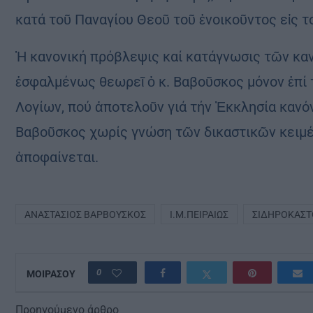
κατά τοῦ Παναγίου Θεοῦ τοῦ ἐνοικοῦντος εἰς τ
Ἡ κανονική πρόβλεψις καί κατάγνωσις τῶν κα
ἐσφαλμένως θεωρεῖ ὁ κ. Βαβοῦσκος μόνον ἐπί 
Λογίων, πού ἀποτελοῦν γιά τήν Ἐκκλησία κανό
Βαβοῦσκος χωρίς γνώση τῶν δικαστικῶν κειμ
ἀποφαίνεται.
ΑΝΑΣΤΆΣΙΟΣ ΒΑΡΒΟΎΣΚΟΣ
Ι.Μ.ΠΕΙΡΑΙΏΣ
ΣΙΔΗΡΟΚΆΣΤ
0
ΜΟΙΡΑΣΟΥ
Προηγούμενο άρθρο