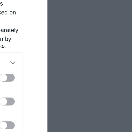
is
sed on
parately
on by
his
 the
ose it to