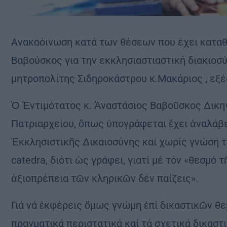
Ανακοόινωση κατά των θέσεων που έχει καταθ
Βαβούσκος για την εκκλησιαστιαστική διακιοσύ
μητροπολίτης Σιδηροκάστρου κ.Μακάριος , εξ
Ὁ Ἐντιμότατος κ. Ἀναστάσιος Βαβοῦσκος Δικη
Πατριαρχείου, ὅπως ὑπογράφεται ἔχει ἀναλάβ
Ἐκκλησιστικῆς Δικαιοσύνης καί χωρίς γνώση 
catedra, διότι ὡς γράφει, γιατί μέ τόν «θεσμό 
ἀξιοπρέπεια τῶν κληρικῶν δέν παίζεις».
Γιά νά ἐκφέρεις ὅμως γνώμη ἐπί δικαστικῶν θε
πραγματικά περιστατικά καί τά σχετικά δικαστ