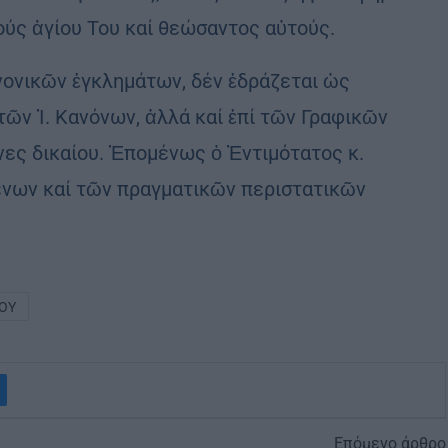
ούς ἁγίου Του καί θεώσαντος αὐτούς.
νονικῶν ἐγκλημάτων, δέν ἑδράζεται ὡς
τῶν Ἱ. Κανόνων, ἀλλά καί ἐπί τῶν Γραφικῶν
νες δικαίου. Ἑπομένως ὁ Ἐντιμότατος κ.
ένων καί τῶν πραγματικῶν περιστατικῶν
ΟΥ
Επόμενο άρθρο