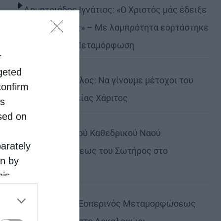
Δημητριάδος Ιγνάτιος: «Ο Χριστός μάς έδειξε
το μέλλον μας» – Με λαμπρότητα εορτάστηκε
στον Βόλο η Μεταμόρφωση
r
rgeted
Κορίνθου Παύλος: Να γίνουμε μέτοχοι του
confirm
φωτός της Θείας Χάριτος
is
sed on
Πανήγυρη Ιερού Καθεδρικού Ναού
parately
Μεταμορφώσεως του Σωτήρος στο
on by
Αρκαλοχώρι
his
 the
Πανηγυρικός Εσπερινός Μεταμορφώσεως
ose it to