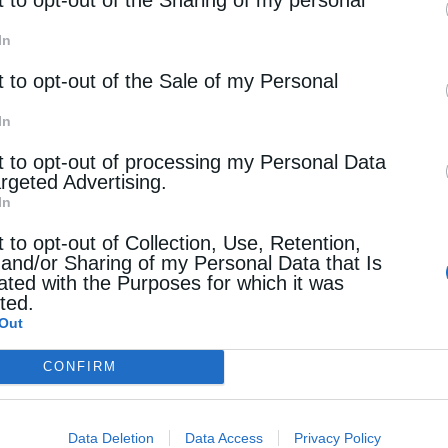
στον Άγιο Ιατρό Λουκά, Αρχιεπίσκοπο
In
t to opt-out of the Sale of my Personal
In
t to opt-out of processing my Personal Data
argeted Advertising.
In
t to opt-out of Collection, Use, Retention,
 and/or Sharing of my Personal Data that Is
ated with the Purposes for which it was
Επόμενο άρθρο
cted.
Η Επανάσταση του 1821 και ο ελληνικός παραδοσιακός
Out
πολιτισμός
CONFIRM
 ΕΠΙΣΗΣ
Data Deletion
Data Access
Privacy Policy