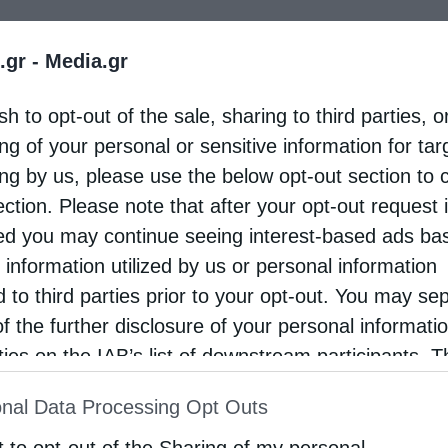
 Παύλεια”, το Σάββατο 5 Ιουνίου 2021, άρχισε η
.gr -
Media.gr
μένη στον Άγιο Λουκά τον Ιατρό.
sh to opt-out of the sale, sharing to third parties, o
ης Βεροίας κ. Παντελεήμων.
ng of your personal or sensitive information for ta
ing by us, please use the below opt-out section to 
 κ. Παναγιωτάκης, ο οποίος ανέπτυξε το θέμα:
ection. Please note that after your opt-out request 
 Συμφερουπόλεως», ενώ την εκδήλωση παρουσίασε ο
d you may continue seeing interest-based ads ba
 information utilized by us or personal information
ς Χαλδαιόπουλος.
d to third parties prior to your opt-out. You may se
ά τον Ιατρό» ξεκίνησε φέτος με τις λατρευτικές
of the further disclosure of your personal informati
ν Λειψάνων του Αγίου Λουκά από την Συμφερούπολη
rties on the IAB’s list of downstream participants. T
ion may also be disclosed by us to third parties on
ας στις 29 Μαΐου και θα ολοκληρωθεί με τις
nal Data Processing Opt Outs
st of Downstream Participants
that may further discl
ιμήσεως του Αγίου στις 11 Ιουνίου.
rd parties.
t to opt-out of the Sharing of my personal