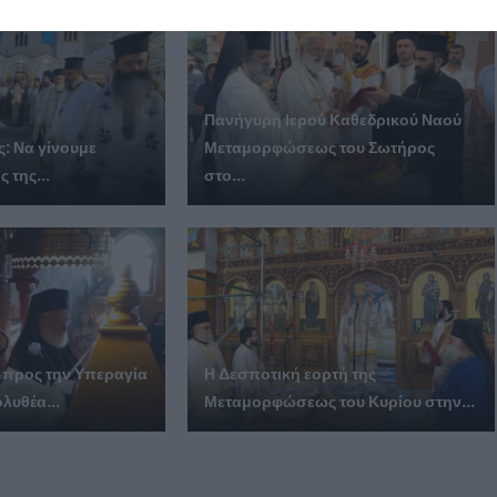
Πανήγυρη Ιερού Καθεδρικού Ναού
: Να γίνουμε
Μεταμορφώσεως του Σωτήρος
 της...
στο...
 προς την Υπεραγία
Η Δεσποτική εορτή της
λυθέα...
Μεταμορφώσεως του Κυρίου στην...