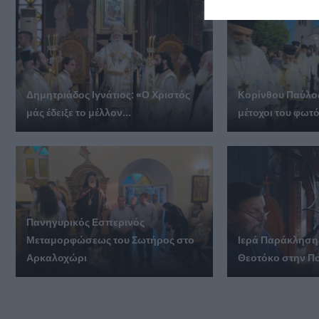
Δημητριάδος Ιγνάτιος: «Ο Χριστός
Κορίνθου Παύλος
μάς έδειξε το μέλλον...
μέτοχοι του φωτός
Πανηγυρικός Εσπερινός
Μεταμορφώσεως του Σωτήρος στο
Ιερά Παράκληση
Αρκαλοχώρι
Θεοτόκο στην Πο