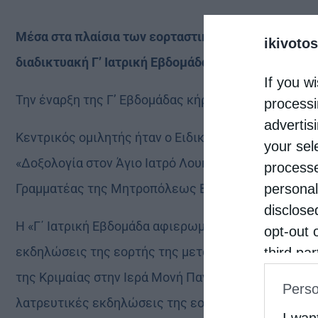
Μέσα στα πλαίσια των εορταστικών εκδηλώσεων “ΚΖ
ikivotos
διαδικτυακή Γ’ Ιατρική Εβδομάδα, που είναι αφιερω
If you wi
Την έναρξη της Γ’ Εβδομάδας κήρυξε ο Μητροπολίτ
processi
advertis
Κεντρικός ομιλητής ήταν ο Ειδικός Αναισθησιολόγος
your sel
«Δοξολογία στον Άγιο Ιατρό Λουκά, Αρχιεπίσκοπο
processe
personal
Γραμματέας της Μητροπόλεως Βεροίας, π. Αρσένιο
disclose
Η «Γ΄ Ιατρική Εβδομάδα αφιερωμένη στον Άγιο Λουκ
opt-out 
εκδηλώσεις της εορτής της μετακομιδής των Ιερώ
third pa
informat
της Κριμαίας στην Ιερά Μονή Παναγίας Δοβρά Βεροί
Perso
IAB’s Li
λατρευτικές εκδηλώσεις της εορτής της οσιακής κο
other thi
I wan