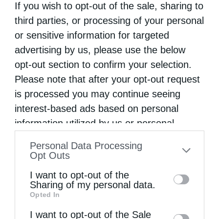
If you wish to opt-out of the sale, sharing to
third parties, or processing of your personal
or sensitive information for targeted
advertising by us, please use the below
Πανήγυρη Ιερού Καθεδρικού Ναού
opt-out section to confirm your selection.
Μεταμορφώσεως του Σωτήρος στο...
Please note that after your opt-out request
is processed you may continue seeing
interest-based ads based on personal
information utilized by us or personal
information disclosed to third parties prior
Personal Data Processing
to your opt-out. You may separately opt-out
Opt Outs
of the further disclosure of your personal
I want to opt-out of the
information by third parties on the IAB’s list
Sharing of my personal data.
Opted In
of downstream participants. This
Πανηγυρικός Εσπερινός Μεταμορφώσεως του
Σωτήρος στο Αρκαλοχώρι
information may also be disclosed by us to
I want to opt-out of the Sale