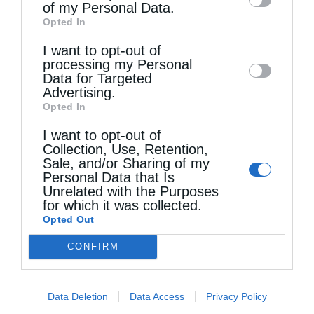
of my Personal Data.
third parties on the
IAB’s List of
Opted In
Downstream Participants
that may further
I want to opt-out of
disclose it to other third parties.
processing my Personal
Data for Targeted
Advertising.
Opted In
I want to opt-out of
Collection, Use, Retention,
Sale, and/or Sharing of my
Ιερά Παράκληση προς την Υπεραγία Θεοτόκο
Personal Data that Is
στην Πολυθέα...
Unrelated with the Purposes
for which it was collected.
Opted Out
CONFIRM
Data Deletion
Data Access
Privacy Policy