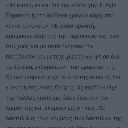
«Να ειπούμεν και διά την καλήν γην. Η Αγία
Παρασκευή ήτο δώδεκα χρονών κόρη, από
γένος ευγενικόν. Μείνασα ορφανή,
εμοίρασεν όλην της την περιουσίαν εις τους
πτωχούς και με αυτά ηγόρασε τον
παράδεισον και μετεχειρίζετο ως φτιασίδια
τα δάκρυα, ενθυμούμενη τας αμαρτίας της.
Ως σκουλαρίκια είχε τα ώτα της ανοικτά, διά
ν’ ακούη τας Αγίας Γραφάς. Ως κορδόνι είχε
τας πολλάς νηστείας, όπου έκαμνον τον
λαιμόν της και έλαμπεν ως ο ήλιος. Ως
δακτυλίδια, τους κόμβους των δακτύλων της