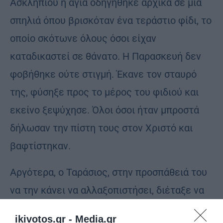
Ασκληπιού η αγία οδηγήθηκε αρχικά σε μια
σπηλιά όπου βρισκόταν ένα τεράστιο φίδι, το
οποίο σκότωνε όλους όσοι είχαν
καταδικαστεί σε θάνατο. Η Παρασκευή δεν
φοβήθηκε ούτε στιγμή. Έκανε τον σταυρό
της, φύσηξε προς το μέρος του φιδιού και
εκείνο ξεψύχησε. Όλοι όσοι ήταν μπροστά
δήλωσαν την πίστη τους στον Χριστό και
βαφτίστηκαν.
Αργότερα, ο Ταράσιος, στην προσπάθειά του
να την κάνει να αλλαξοπιστήσει, διέταξε να
τη ρίξουν σε καζάνι με καυτό λάδι και πίσσα.
ikivotos.gr -
Media.gr