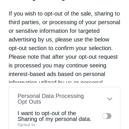
Σύμφωνα με την αγιογραφία της, ένας
άγγελος εμφανίστηκε και έσβησε τη φωτιά.
If you wish to opt-out of the sale, sharing to
third parties, or processing of your personal
Οι στρατιώτες τη μαστίγωσαν, την
or sensitive information for targeted
κάρφωσαν και μάλιστα λέγεται ότι
advertising by us, please use the below
τοποθέτησαν πάνω στο στέρνο της μια βαριά
opt-out section to confirm your selection.
πλάκα. Η Παρασκευή υπέμεινε σιωπηλά τα
Please note that after your opt-out request
βασανιστήριά της. Μονάχα προσευχόταν. Ενα
is processed you may continue seeing
interest-based ads based on personal
βράδυ εμφανίστηκε μέσα στη φυλακή όπου
information utilized by us or personal
κρατούνταν δεμένη ο Χριστός,
information disclosed to third parties prior
συνοδευόμενος από πλήθος αγγέλων, και
Personal Data Processing
to your opt-out. You may separately opt-out
Opt Outs
της θεράπευσε τις πληγές. «Χαίρε,
of the further disclosure of your personal
I want to opt-out of the
Παρασκευή καλλιπάρθενε. Μη δειλιάσεις
information by third parties on the IAB’s list
Sharing of my personal data.
Opted In
of downstream participants. This
στα βάσανα, γιατί η Χάρις Μου θα είναι μαζί