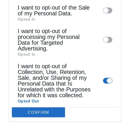
information may also be disclosed by us to
σου. Λίγο ακόμη να υπομείνεις και θα έλθεις
I want to opt-out of the Sale
of my Personal Data.
third parties on the
IAB’s List of
να βασιλεύεις μαζί μου αιώνια».
Opted In
Downstream Participants
that may further
I want to opt-out of
disclose it to other third parties.
Όταν ο Ταράσιος διαπίστωσε ότι δεν έχει
processing my Personal
Data for Targeted
πάνω της καμία πληγή από τα βασανιστήρια,
Advertising.
της είπε: «Βλέπεις πως σε αγαπούν οι
Opted In
μεγάλοι θεοί και σε γιατρέψανε; Λυπήθηκαν
I want to opt-out of
Collection, Use, Retention,
την ωραιότητά σου και δεν έπρεπε να μείνει
Sale, and/or Sharing of my
Personal Data that Is
επάνω σου καμιά ασχήμια. Μη, λοιπόν, τους
Unrelated with the Purposes
for which it was collected.
δείξεις αχαριστία. Έλα κοντά μας στον ναό
Opted Out
να τους προσκυνήσεις και να λάβεις και από
CONFIRM
μένα πολλά δώρα».