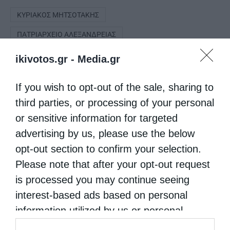
ΚΥΡΙΆΚΟΣ ΜΗΤΣΟΤΆΚΗΣ
ΠΑΤΡΙΑΡΧΕΊΟ ΑΛΕΞΑΝΔΡΕΊΑΣ
ikivotos.gr -
Media.gr
0
ΜΟΙΡΑΣΟΥ
If you wish to opt-out of the sale, sharing to
third parties, or processing of your personal
or sensitive information for targeted
Προηγούμενο άρθρο
advertising by us, please use the below
Μητρόπολη Καλαβρύτων: Οι Εορτές της Πεντηκοστής και
opt-out section to confirm your selection.
του Αγίου Πνεύματος
Please note that after your opt-out request
Επόμενο άρθρο
Οικουμενικός Πατριάρχης: “Το Φανάρι δεν θα παύσει να
is processed you may continue seeing
είναι ο λύχνος που καίει και φωτίζει”
interest-based ads based on personal
information utilized by us or personal
information disclosed to third parties prior
ΔΕΙΤΕ ΕΠΙΣΗΣ