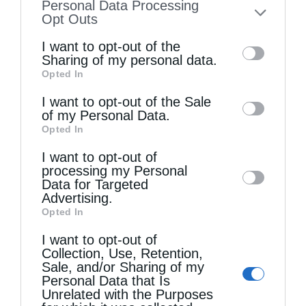
Personal Data Processing
to your opt-out. You may separately opt-out
Opt Outs
of the further disclosure of your personal
I want to opt-out of the
information by third parties on the IAB’s list
Sharing of my personal data.
Opted In
of downstream participants. This
information may also be disclosed by us to
I want to opt-out of the Sale
of my Personal Data.
third parties on the
IAB’s List of
Opted In
Downstream Participants
that may further
I want to opt-out of
disclose it to other third parties.
processing my Personal
Ο Ελληνικός Ερυθρός Σταυρός προσφέρει
Data for Targeted
ψυχοκοινωνική υποστήριξη στους...
Advertising.
Opted In
I want to opt-out of
Collection, Use, Retention,
Sale, and/or Sharing of my
Personal Data that Is
Unrelated with the Purposes