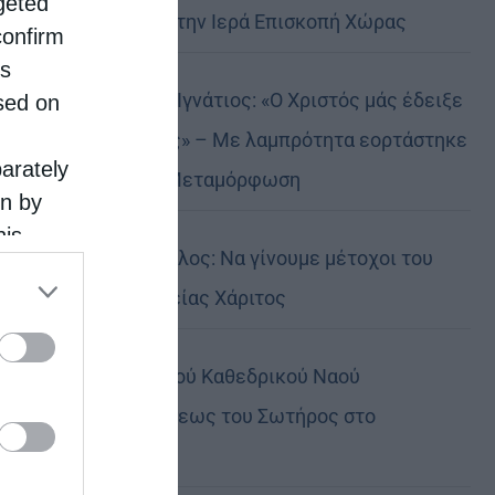
rgeted
Αυστραλίας στην Ιερά Επισκοπή Χώρας
confirm
is
Δημητριάδος Ιγνάτιος: «Ο Χριστός μάς έδειξε
sed on
το μέλλον μας» – Με λαμπρότητα εορτάστηκε
parately
στον Βόλο η Μεταμόρφωση
on by
his
Κορίνθου Παύλος: Να γίνουμε μέτοχοι του
 the
φωτός της Θείας Χάριτος
ose it to
Πανήγυρη Ιερού Καθεδρικού Ναού
Μεταμορφώσεως του Σωτήρος στο
Αρκαλοχώρι