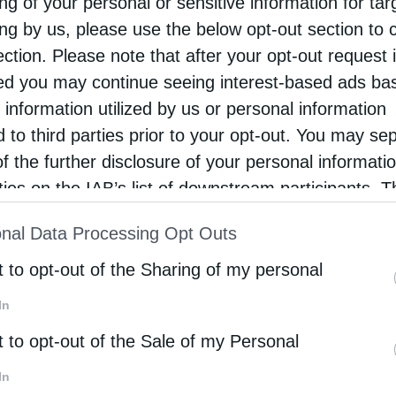
ng of your personal or sensitive information for ta
Μεσση­νίας κ. Χρυσοστόμου, μετά από αίτημα του
ing by us, please use the below opt-out section to 
του Χριστού Αμφείας (Γαρδικίου), η ιστορική Ιερά
ection. Please note that after your opt-out request 
υ), τίθεται και πάλι σε λειτουργική χρήση μετά την
d you may continue seeing interest-based ads ba
 information utilized by us or personal information
d to third parties prior to your opt-out. You may se
021 και ώρα 7 π.μ., θα τελεσθεί στο Καθολικό της Ιεράς
of the further disclosure of your personal informati
τική Θεία Λειτουργία, υπό του Σεβασμιω­τά­­του
rties on the IAB’s list of downstream participants. T
ion may also be disclosed by us to third parties on
nal Data Processing Opt Outs
st of Downstream Participants
that may further discl
 εκδή­λωση με παρα­δο­σιακούς χορούς, από το τμήμα
rd parties.
t to opt-out of the Sharing of my personal
ΕΙΣ».
In
t to opt-out of the Sale of my Personal
In