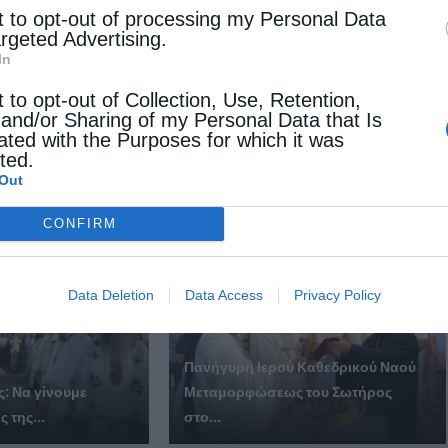
t to opt-out of processing my Personal Data
argeted Advertising.
In
Επόμενο άρθρο
t to opt-out of Collection, Use, Retention,
 and/or Sharing of my Personal Data that Is
Σύνοδος Εκκλησίας της Ελλάδος: «Εκφράζουμε τον
ated with the Purposes for which it was
αποτροπιασμό μας για την επίθεση”
cted.
Out
 ΕΠΙΣΗΣ
CONFIRM
Data Deletion
Data Access
Privacy Policy
Πανήγυρη Ιερού Καθεδρικού Ναού
: Να γίνουμε
Μεταμορφώσεως του Σωτήρος
 της...
στο...