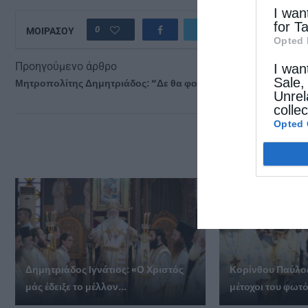
I wan
for T
0
ΜΟΙΡΑΣΟΥ
Opted 
Προηγούμενο άρθρο
I wan
Sale,
Μητροπολίτης Δημητριάδος: “Δε θα φοβηθούμε”
Unrel
colle
Opted 
ΔΕΙΤΕ
Δημητριάδος Ιγνάτιος: «Ο Χριστός
Κορίνθου Παύλος
μάς έδειξε το μέλλον...
μέτοχοι του φωτός