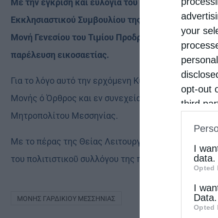
processi
Με την έγκριση και ευλογία του Σεβ. Μητροπολίτη 
advertis
Εκκλησιαστικού Συμβουλίου της ενορίας Υπαπαντής 
your sel
Μονή Γενεσίου του Τιμίου Προδρόμου (Κάτω Γαρδικίο
processe
παρέλευση εικοσαετίας.
personal
disclose
Για το λόγο αυτό την ερχόμενη Κυριακή 27 Ιουνίου 2
opt-out 
Μονής ό Όρθρος και εν συνεχεία πανηγυρική Αρχιερα­
third pa
Μητροπολίτου Μεσσηνίας.
informat
Perso
IAB’s Li
Με το πέρας της Θείας Λειτουργίας, θα ακολουθήσει
other thi
I wan
data.
του πολιτιστικοῦ συλλό­γου της περιοχής «ΟΙ ΑΜΦΕΙ
Opted 
I wan
Data.
ΜΟΝΉΣ ΓΑΡΔΙΚΊΟΥ ΜΕΣΣΗΝΊΑΣ
Opted 