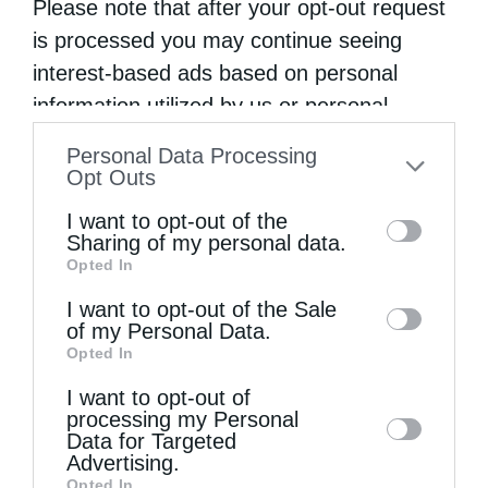
Please note that after your opt-out request
is processed you may continue seeing
interest-based ads based on personal
information utilized by us or personal
information disclosed to third parties prior
Personal Data Processing
to your opt-out. You may separately opt-out
Opt Outs
of the further disclosure of your personal
I want to opt-out of the
information by third parties on the IAB’s list
Sharing of my personal data.
Ν. Ιωνίας Γαβριήλ: Η Θεία Κοινωνία γεμίζει την...
Opted In
of downstream participants. This
information may also be disclosed by us to
I want to opt-out of the Sale
of my Personal Data.
third parties on the
IAB’s List of
Opted In
Downstream Participants
that may further
I want to opt-out of
disclose it to other third parties.
processing my Personal
Data for Targeted
Advertising.
Opted In