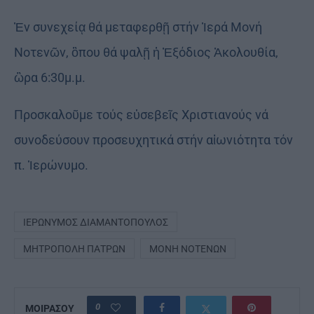
Ἐν συνεχείᾳ θά μεταφερθῇ στήν Ἱερά Μονή
Νοτενῶν, ὃπου θά ψαλῇ ἡ Ἐξόδιος Ἀκολουθία,
ὣρα 6:30μ.μ.
Προσκαλοῦμε τούς εὐσεβεῖς Χριστιανούς νά
συνοδεύσουν προσευχητικά στήν αἰωνιότητα τόν
π. Ἱερώνυμο.
ΙΕΡΏΝΥΜΟΣ ΔΙΑΜΑΝΤΌΠΟΥΛΟΣ
ΜΗΤΡΌΠΟΛΗ ΠΑΤΡΏΝ
ΜΟΝΉ ΝΟΤΕΝΏΝ
0
ΜΟΙΡΑΣΟΥ