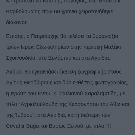
Μητροπολιτικό Ναό της Παναγίας, εκεί όπου ο κ.
Βαρθολομαίος πριν 60 χρόνια χειροτονήθηκε
διάκονος.
Επίσης, ο Πατριάρχης θα τελέσει τα θυρανοίξια
τριών Ιερών Εξωκκλησίων στην περιοχή Μαλάκι
Σχοινουδίου, στο Ευλάμπιο και στα Αγρίδια.
Ακόμα, θα εγκαινιάσει έκθεση ζωγραφικής στους
Αγίους Θεοδώρους και δύο εκθέσεις φωτογραφίας,
η πρώτη του Εντιμ. κ. Στυλιανού Χαραλαμπίδη, με
τίτλο “Αγριολούλουδα της Χερσονήσου του Άθω και
της Ίμβρου”, στα Αγρίδια, και η δεύτερη των
Cevahir Buğu και Βάσως Ξεινού, με τίτλο “Η