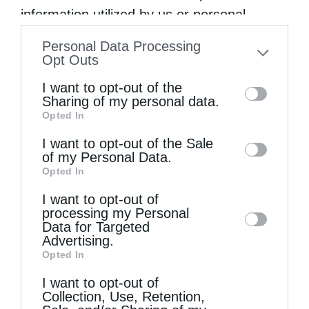
information utilized by us or personal
των...
information disclosed to third parties prior
Personal Data Processing
to your opt-out. You may separately opt-out
Opt Outs
of the further disclosure of your personal
I want to opt-out of the
information by third parties on the IAB’s list
Sharing of my personal data.
Opted In
of downstream participants. This
information may also be disclosed by us to
I want to opt-out of the Sale
of my Personal Data.
third parties on the
IAB’s List of
Opted In
Downstream Participants
that may further
I want to opt-out of
disclose it to other third parties.
processing my Personal
Η Εορτή της Αγίας Άννης στα Ιεροσόλυμα
Data for Targeted
Advertising.
Opted In
I want to opt-out of
Collection, Use, Retention,