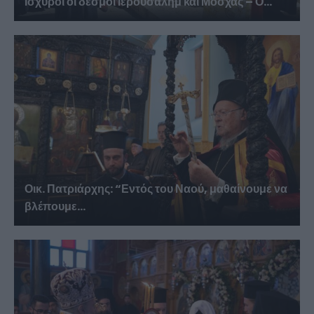
Ισχυροί οι δεσμοί Ιερουσαλήμ και Μόσχας – Ο...
Οικ. Πατριάρχης: “Εντός του Ναού, μαθαίνουμε να
βλέπουμε...