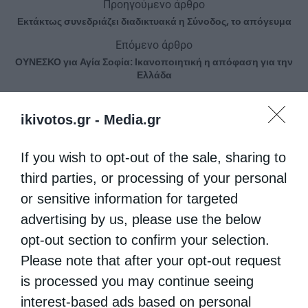
Προηγούμενο άρθρο
Εκτάκτως συνεδριάζει διαδικτυακά η Σύνοδος, το απόγευμα
Επόμενο άρθρο
ΟΥΝΕΣΚΟ για Αγία Σοφία: Ικανοποιητική η απόφαση για την
Ελλάδα
ikivotos.gr -
Media.gr
ΔΕΙΤΕ ΕΠΙΣΗΣ
If you wish to opt-out of the sale, sharing to
third parties, or processing of your personal
or sensitive information for targeted
advertising by us, please use the below
opt-out section to confirm your selection.
Please note that after your opt-out request
is processed you may continue seeing
interest-based ads based on personal
«Η Πίστη ως Δύναμη Ενότητας και Υπέρβασης