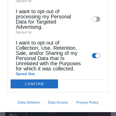
Opted In
Downstream Participants
that may further
I want to opt-out of
disclose it to other third parties.
processing my Personal
Data for Targeted
Advertising.
Opted In
Ψαλίδι στη γλώσσα
I want to opt-out of
Collection, Use, Retention,
Sale, and/or Sharing of my
Personal Data that Is
Unrelated with the Purposes
for which it was collected.
Opted Out
CONFIRM
Data Deletion
Data Access
Privacy Policy
Άγιος Παΐσιος ο Αγιορείτης: Ἐχε εμπιστοσύνη στο
Θεό