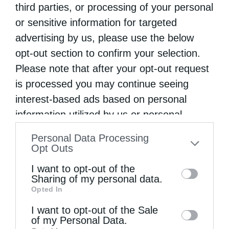
third parties, or processing of your personal
Όσα πρέπει να γνωρίζουμε για τη νηστεία του...
or sensitive information for targeted
advertising by us, please use the below
opt-out section to confirm your selection.
Please note that after your opt-out request
is processed you may continue seeing
interest-based ads based on personal
information utilized by us or personal
information disclosed to third parties prior
Personal Data Processing
to your opt-out. You may separately opt-out
Opt Outs
Άγιος Παΐσιος: Η γλυκύτητα της πνευματικής ζωής
of the further disclosure of your personal
I want to opt-out of the
information by third parties on the IAB’s list
Sharing of my personal data.
Opted In
of downstream participants. This
information may also be disclosed by us to
I want to opt-out of the Sale
of my Personal Data.
third parties on the
IAB’s List of